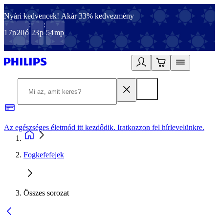
Nyári kedvencek! Akár 33% kedvezmény
:
:
17
n
20
ó
23
p
54
mp
Az egészséges életmód itt kezdődik. Iratkozzon fel hírlevelünkre.
2
Fogkefefejek
Összes sorozat