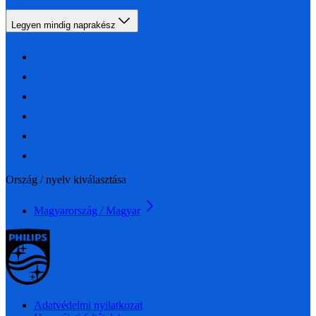
Legyen mindig naprakész
Ország / nyelv kiválasztása
Magyarország / Magyar
Adatvédelmi nyilatkozat