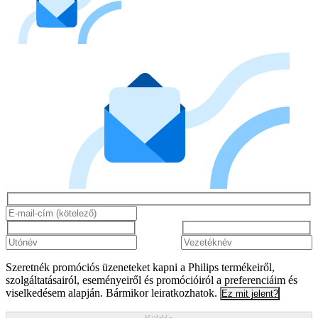
Szeretnék promóciós üzeneteket kapni a Philips termékeiről,
szolgáltatásairól, eseményeiről és promócióiról a preferenciáim és
viselkedésem alapján. Bármikor leiratkozhatok.
Ez mit jelent?