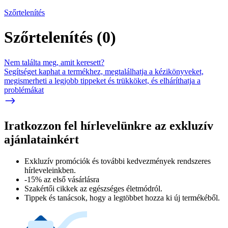
Szőrtelenítés
Szőrtelenítés
(
0
)
Nem találta meg, amit keresett?
Segítséget kaphat a termékhez, megtalálhatja a kézikönyveket,
megismerheti a legjobb tippeket és trükköket, és elháríthatja a
problémákat
Iratkozzon fel hírlevelünkre az exkluzív
ajánlatainkért​
Exkluzív promóciók és további kedvezmények rendszeres
hírleveleinkben.
-15% az első vásárlásra
Szakértői cikkek az egészséges életmódról.
Tippek és tanácsok, hogy a legtöbbet hozza ki új termékéből.