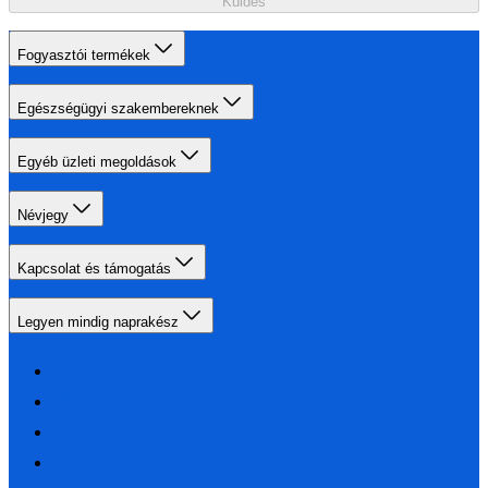
Küldés
Fogyasztói termékek
Egészségügyi szakembereknek
Egyéb üzleti megoldások
Névjegy
Kapcsolat és támogatás
Legyen mindig naprakész