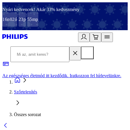
Nyári kedvencek! Akár 33% kedvezmény
:
:
16
n
02
ó
23
p
55
mp
Az egészséges életmód itt kezdődik. Iratkozzon fel hírlevelünkre.
2
Szőrtelenítés
Összes sorozat