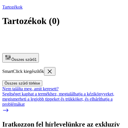
Tartozékok
Tartozékok
(
0
)
Összes szűrő
1
SmartClick kiegészítők
Összes szűrő törlése
Nem találta meg, amit keresett?
Segítséget kaphat a termékhez, megtalálhatja a kézikönyveket,
megismerheti a legjobb tippeket és trükköket, és elháríthatja a
problémákat
Iratkozzon fel hírlevelünkre az exkluzív