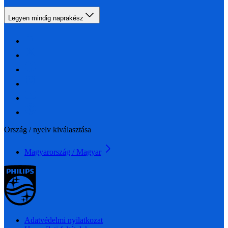
Legyen mindig naprakész
Ország / nyelv kiválasztása
Magyarország / Magyar
Adatvédelmi nyilatkozat