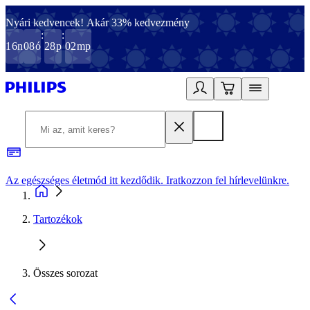
Nyári kedvencek! Akár 33% kedvezmény
:
:
16
n
08
ó
28
p
02
mp
Az egészséges életmód itt kezdődik. Iratkozzon fel hírlevelünkre.
2
Tartozékok
Összes sorozat