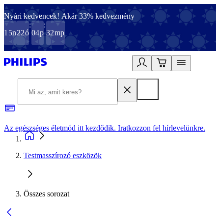
Nyári kedvencek! Akár 33% kedvezmény
:
:
15
n
22
ó
04
p
32
mp
Az egészséges életmód itt kezdődik. Iratkozzon fel hírlevelünkre.
2
Testmasszírozó eszközök
Összes sorozat