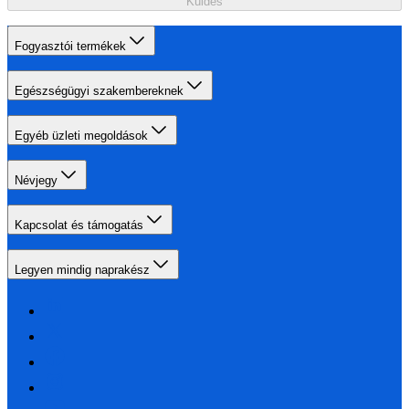
Küldés
Fogyasztói termékek
Egészségügyi szakembereknek
Egyéb üzleti megoldások
Névjegy
Kapcsolat és támogatás
Legyen mindig naprakész