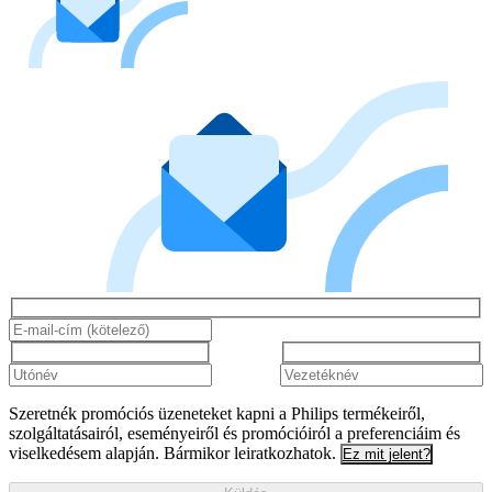
Szeretnék promóciós üzeneteket kapni a Philips termékeiről,
szolgáltatásairól, eseményeiről és promócióiról a preferenciáim és
viselkedésem alapján. Bármikor leiratkozhatok.
Ez mit jelent?