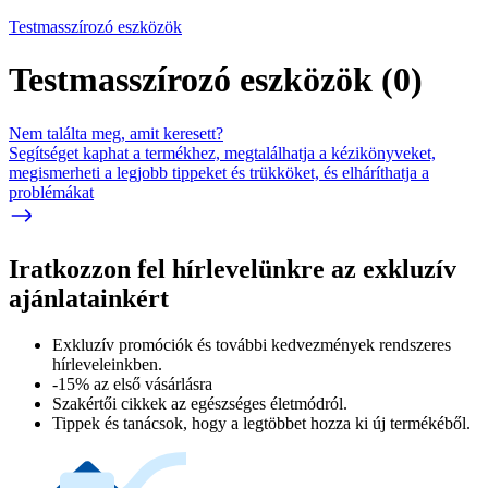
Testmasszírozó eszközök
Testmasszírozó eszközök
(
0
)
Nem találta meg, amit keresett?
Segítséget kaphat a termékhez, megtalálhatja a kézikönyveket,
megismerheti a legjobb tippeket és trükköket, és elháríthatja a
problémákat
Iratkozzon fel hírlevelünkre az exkluzív
ajánlatainkért​
Exkluzív promóciók és további kedvezmények rendszeres
hírleveleinkben.
-15% az első vásárlásra
Szakértői cikkek az egészséges életmódról.
Tippek és tanácsok, hogy a legtöbbet hozza ki új termékéből.