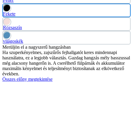
Fehér
Fekete
Rózsaszín
világoskék
Merüljön el a nagyszerű hangzásban
Ha szuperkényelmes, zajszűrős fejhallgatót keres mindennapi
használatra, ez a legjobb választás. Gazdag hangzás mély basszussal
még alacsony hangerőn is. A cserélhető fülpárnák és akkumulátor
maximális kényelmet és teljesítményt biztosítanak az elkövetkező
években.
Összes előny megtekintése