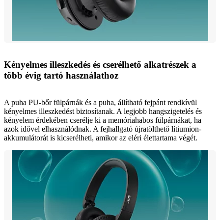
Kényelmes illeszkedés és cserélhető alkatrészek a
több évig tartó használathoz
A puha PU-bőr fülpárnák és a puha, állítható fejpánt rendkívül
kényelmes illeszkedést biztosítanak. A legjobb hangszigetelés és
kényelem érdekében cserélje ki a memóriahabos fülpárnákat, ha
azok idővel elhasználódnak. A fejhallgató újratölthető lítiumion-
akkumulátorát is kicserélheti, amikor az eléri élettartama végét.