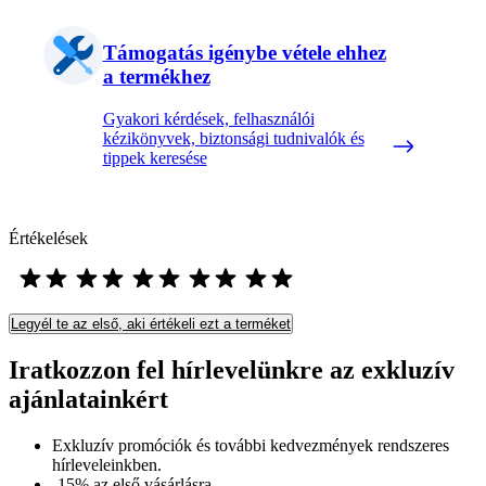
Támogatás igénybe vétele ehhez
a termékhez
Gyakori kérdések, felhasználói
kézikönyvek, biztonsági tudnivalók és
tippek keresése
Értékelések
Legyél te az első, aki értékeli ezt a terméket
Iratkozzon fel hírlevelünkre az exkluzív
ajánlatainkért​
Exkluzív promóciók és további kedvezmények rendszeres
hírleveleinkben.
-15% az első vásárlásra