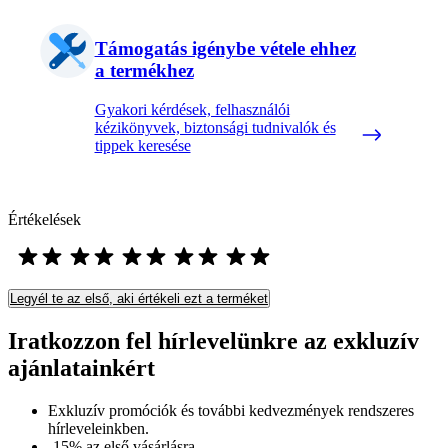
Támogatás igénybe vétele ehhez
a termékhez
Gyakori kérdések, felhasználói
kézikönyvek, biztonsági tudnivalók és
tippek keresése
Értékelések
Legyél te az első, aki értékeli ezt a terméket
Iratkozzon fel hírlevelünkre az exkluzív
ajánlatainkért​
Exkluzív promóciók és további kedvezmények rendszeres
hírleveleinkben.
-15% az első vásárlásra