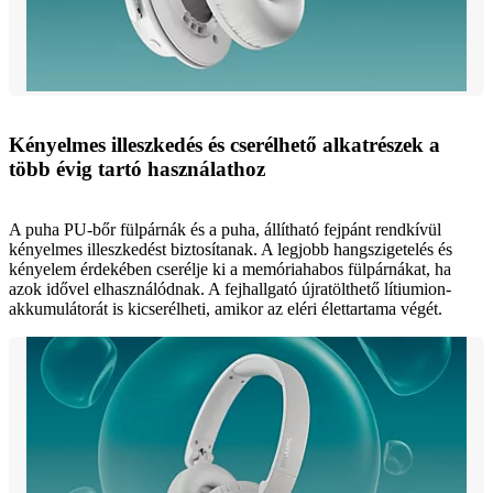
Kényelmes illeszkedés és cserélhető alkatrészek a
több évig tartó használathoz
A puha PU-bőr fülpárnák és a puha, állítható fejpánt rendkívül
kényelmes illeszkedést biztosítanak. A legjobb hangszigetelés és
kényelem érdekében cserélje ki a memóriahabos fülpárnákat, ha
azok idővel elhasználódnak. A fejhallgató újratölthető lítiumion-
akkumulátorát is kicserélheti, amikor az eléri élettartama végét.