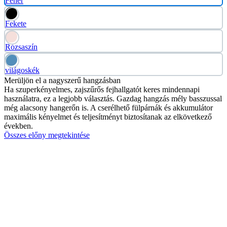
Fehér
Fekete
Rózsaszín
világoskék
Merüljön el a nagyszerű hangzásban
Ha szuperkényelmes, zajszűrős fejhallgatót keres mindennapi
használatra, ez a legjobb választás. Gazdag hangzás mély basszussal
még alacsony hangerőn is. A cserélhető fülpárnák és akkumulátor
maximális kényelmet és teljesítményt biztosítanak az elkövetkező
években.
Összes előny megtekintése