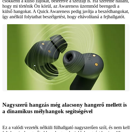
csökkenti a külső zajokat, beleértve a szélzajt is. Ha szeretné hallani,
hogy mi történik Ön körül, az Awareness üzemmód beengedi a
külső hangokat. A Quick Awareness pedig javítja a beszédhangokat,
így anélkül folytathat beszélgetést, hogy eltávolítaná a fejhallgatót.
Nagyszerű hangzás még alacsony hangerő mellett is
a dinamikus mélyhangok segítségével
Ez a valódi vezeték nélküli fülhallgató nagyszerűen szól, és nem kell