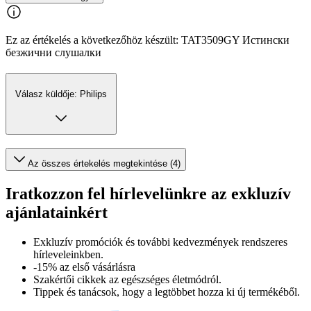
Ez az értékelés a következőhöz készült: TAT3509GY Истински
безжични слушалки
Válasz küldője: Philips
Az összes értekelés megtekintése (4)
Iratkozzon fel hírlevelünkre az exkluzív
ajánlatainkért​
Exkluzív promóciók és további kedvezmények rendszeres
hírleveleinkben.
-15% az első vásárlásra
Szakértői cikkek az egészséges életmódról.
Tippek és tanácsok, hogy a legtöbbet hozza ki új termékéből.