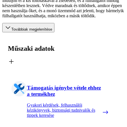
Induljon el a kis töltőtáskával a zsebében, és a fülhallgatói mindig
készenlétben lesznek. Védve maradnak és töltődnek, amikor éppen
nem használja őket, és a monó üzemmód azt jelenti, hogy bármelyik
fülhallgatót használhatja, miközben a másik töltődik.
Továbbiak megjelenítése
Műszaki adatok
Támogatás igénybe vétele ehhez
a termékhez
Gyakori kérdések, felhasználói
kézikönyvek, biztonsági tudnivalók és
tippek keresése