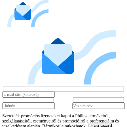
Szeretnék promóciós üzeneteket kapni a Philips termékeiről,
szolgáltatásairól, eseményeiről és promócióiról a preferenciáim és
viselkedésem alapján. Bármikor leiratkozhatok.
Ez mit jelent?