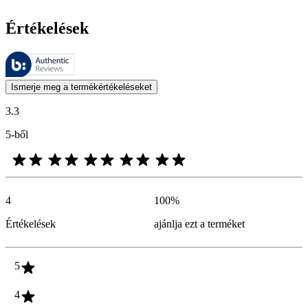
Értékelések
Ezeket az értékeléseket a Bazaarvoice kezeli, és megfelelnek a Bazaarv
A termékbesorolás és csillagos besorolás formájában kifejezett vásárló
Ismerje meg a termékértékeléseket
3.3
5-ből
4
100
%
Értékelések
ajánlja ezt a terméket
5
4