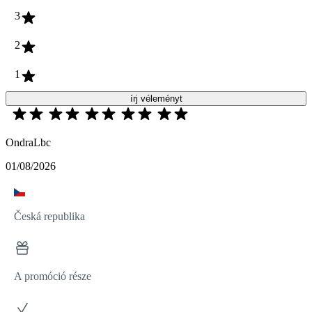
3
2
1
írj véleményt
OndraLbc
01/08/2026
Česká republika
A promóció része