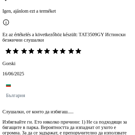
Igen, ajánlom ezt a terméket
Ez az értékelés a következőhöz készült: TAT3509GY Истински
безжични слушалки
Gorski
16/06/2025
България
Слушалки, от които да избягаш.....
Избягвайте ги. Ето няколко причини: 1) Не са подходящи за
бягащите в парка. Вероятността да изпаднат от ухото е
огромна. За да се задържат, е препоръчително да използвате