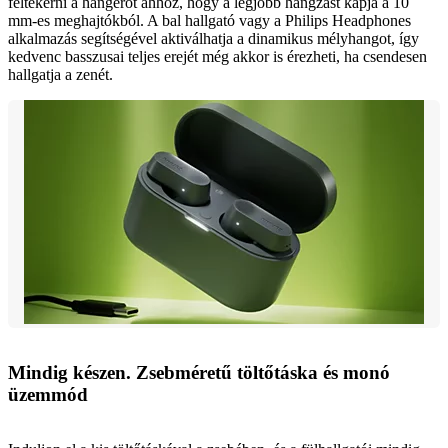
feltekerni a hangerőt ahhoz, hogy a legjobb hangzást kapja a 10
mm-es meghajtókból. A bal hallgató vagy a Philips Headphones
alkalmazás segítségével aktiválhatja a dinamikus mélyhangot, így
kedvenc basszusai teljes erejét még akkor is érezheti, ha csendesen
hallgatja a zenét.
Mindig készen. Zsebméretű töltőtáska és monó
üzemmód