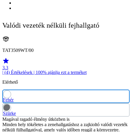
Valódi vezeték nélküli fejhallgató
TAT3509WT/00
3.3
| (4)
Értékelések
| 100% ajánlja ezt a terméket
Elérhető
Fehér
Szürke
Magával ragadó élmény útközben is
Minden hely tökéletes a zenehallgatáshoz a zajkioltó valódi vezeték
nélküli fülhallgatóval, amely valós időben reagál a környezetre.