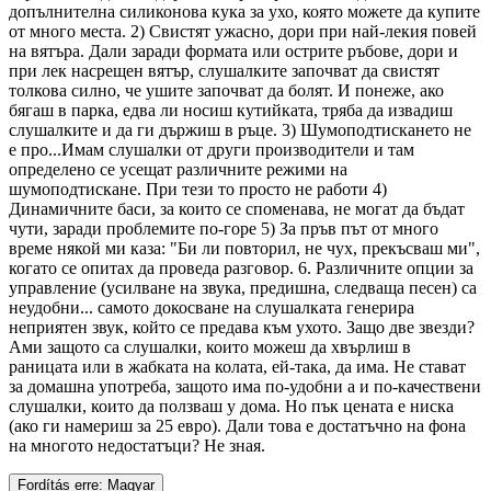
допълнителна силиконова кука за ухо, която можете да купите
от много места. 2) Свистят ужасно, дори при най-лекия повей
на вятъра. Дали заради формата или острите ръбове, дори и
при лек насрещен вятър, слушалките започват да свистят
толкова силно, че ушите започват да болят. И понеже, ако
бягаш в парка, едва ли носиш кутийката, тряба да извадиш
слушалките и да ги държиш в ръце. 3) Шумоподтискането не
е про...Имам слушалки от други производители и там
определено се усещат различните режими на
шумоподтискане. При тези то просто не работи 4)
Динамичните баси, за които се споменава, не могат да бъдат
чути, заради проблемите по-горе 5) За пръв път от много
време някой ми каза: "Би ли повторил, не чух, прекъсваш ми",
когато се опитах да проведа разговор. 6. Различните опции за
управление (усилване на звука, предишна, следваща песен) са
неудобни... самото докосване на слушалката генерира
неприятен звук, който се предава към ухото. Защо две звезди?
Ами защото са слушалки, които можеш да хвърлиш в
раницата или в жабката на колата, ей-така, да има. Не стават
за домашна употреба, защото има по-удобни а и по-качествени
слушалки, които да ползваш у дома. Но пък цената е ниска
(ако ги намериш за 25 евро). Дали това е достатъчно на фона
на многото недостатъци? Не зная.
Fordítás erre: Magyar