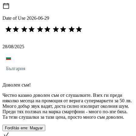
Date of Use
2026-06-29
28/08/2025
България
Доволен съм!
Честно казано доволен съм от слушалките. Взех ги преди
няколко месеца на промоция от верига супермаркети за 50 лв.
Много добър звук вадят, доста силно изолират околния шум.
Преди тях ползвах на марка смартфони - много по-зпе бяха.
Та тези слушалки за тази цена, просто много съм доволен.
Fordítás erre: Magyar