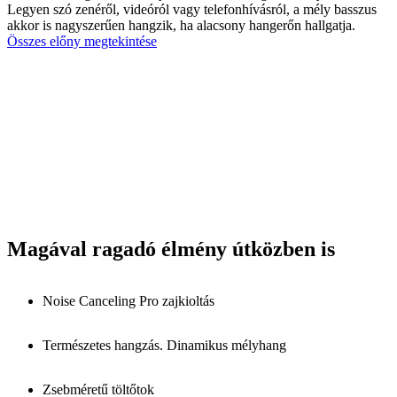
Legyen szó zenéről, videóról vagy telefonhívásról, a mély basszus
akkor is nagyszerűen hangzik, ha alacsony hangerőn hallgatja.
Összes előny megtekintése
Magával ragadó élmény útközben is
Noise Canceling Pro zajkioltás
Természetes hangzás. Dinamikus mélyhang
Zsebméretű töltőtok