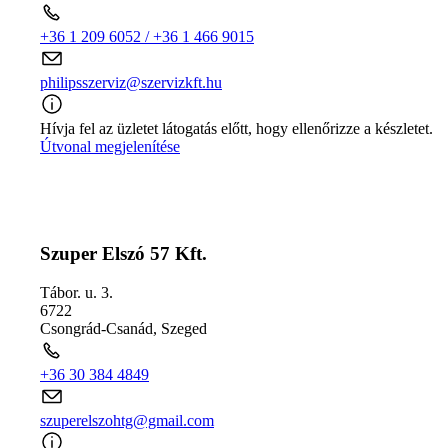
+36 1 209 6052 / +36 1 466 9015
philipsszerviz@szervizkft.hu
Hívja fel az üzletet látogatás előtt, hogy ellenőrizze a készletet.
Útvonal megjelenítése
Szuper Elszó 57 Kft.
Tábor. u. 3.
6722
Csongrád-Csanád
,
Szeged
+36 30 384 4849
szuperelszohtg@gmail.com