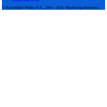
© Koninklijke Philips N.V., 2004 - 2026. Minden jog fenntartva.