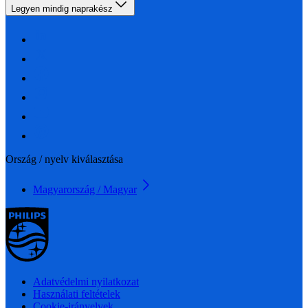
Legyen mindig naprakész
Ország / nyelv kiválasztása
Magyarország / Magyar
Adatvédelmi nyilatkozat
Használati feltételek
Cookie-irányelvek