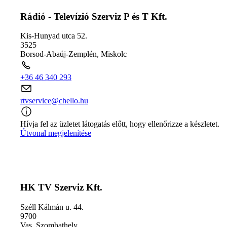
Rádió - Televízió Szerviz P és T Kft.
Kis-Hunyad utca 52.
3525
Borsod-Abaúj-Zemplén
,
Miskolc
+36 46 340 293
rtvservice@chello.hu
Hívja fel az üzletet látogatás előtt, hogy ellenőrizze a készletet.
Útvonal megjelenítése
HK TV Szerviz Kft.
Széll Kálmán u. 44.
9700
Vas
,
Szombathely