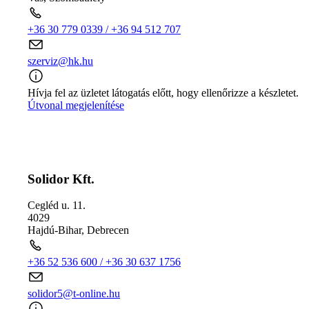
+36 30 779 0339 / +36 94 512 707
szerviz@hk.hu
Hívja fel az üzletet látogatás előtt, hogy ellenőrizze a készletet.
Útvonal megjelenítése
Solidor Kft.
Cegléd u. 11.
4029
Hajdú-Bihar
,
Debrecen
+36 52 536 600 / +36 30 637 1756
solidor5@t-online.hu