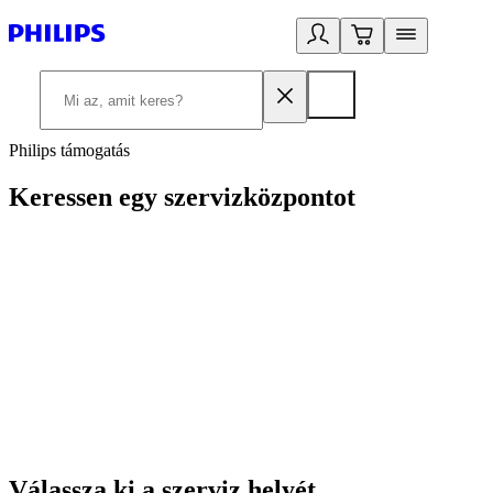
Philips támogatás
Keressen egy szervizközpontot
Válassza ki a szerviz helyét