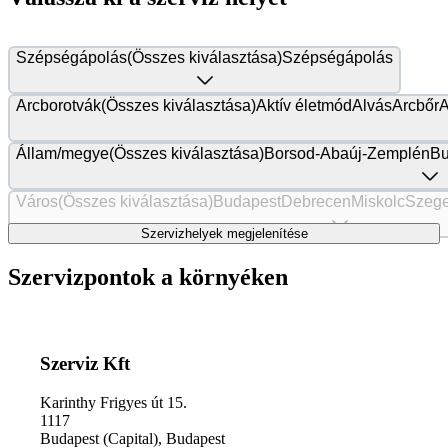
Szépségápolás
(Összes kiválasztása)
Szépségápolás
Arcborotvák
(Összes kiválasztása)
Aktív életmód
Alvás
Arcbőr
A
Állam/megye
(Összes kiválasztása)
Borsod-Abaúj-Zemplén
Bu
Város
(Összes kiválasztása)
Budapest
Debrecen
Miskolc
Szeg
Szervizhelyek megjelenítése
Szervizpontok a környéken
Szerviz Kft
Karinthy Frigyes út 15.
1117
Budapest (Capital)
,
Budapest