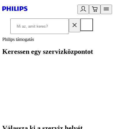
Philips támogatás
Keressen egy szervizközpontot
Válassza ki a szerviz helyét