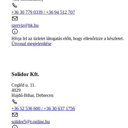
+36 30 779 0339 / +36 94 512 707
szerviz@hk.hu
Hívja fel az üzletet látogatás előtt, hogy ellenőrizze a készletet.
Útvonal megjelenítése
Solidor Kft.
Cegléd u. 11.
4029
Hajdú-Bihar
,
Debrecen
+36 52 536 600 / +36 30 637 1756
solidor5@t-online.hu