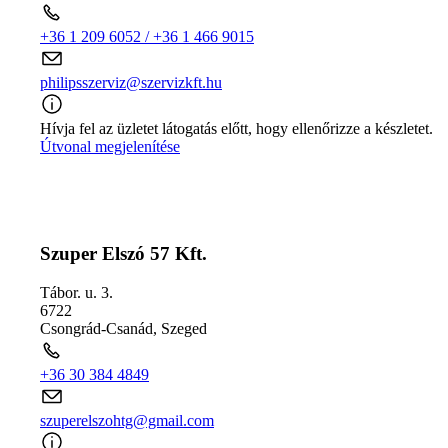
+36 1 209 6052 / +36 1 466 9015
philipsszerviz@szervizkft.hu
Hívja fel az üzletet látogatás előtt, hogy ellenőrizze a készletet.
Útvonal megjelenítése
Szuper Elszó 57 Kft.
Tábor. u. 3.
6722
Csongrád-Csanád
,
Szeged
+36 30 384 4849
szuperelszohtg@gmail.com