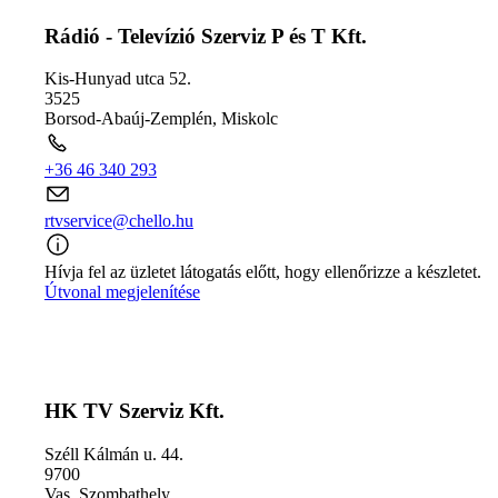
Rádió - Televízió Szerviz P és T Kft.
Kis-Hunyad utca 52.
3525
Borsod-Abaúj-Zemplén
,
Miskolc
+36 46 340 293
rtvservice@chello.hu
Hívja fel az üzletet látogatás előtt, hogy ellenőrizze a készletet.
Útvonal megjelenítése
HK TV Szerviz Kft.
Széll Kálmán u. 44.
9700
Vas
,
Szombathely