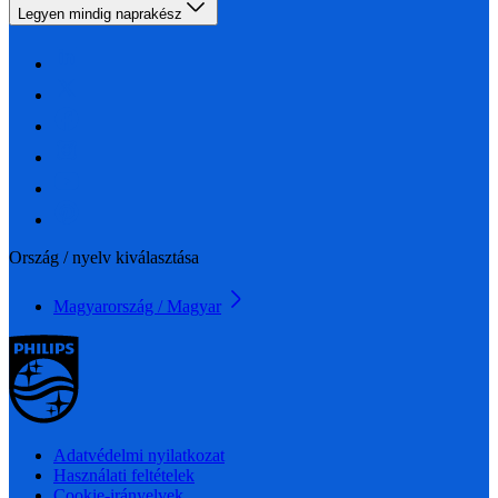
Legyen mindig naprakész
Ország / nyelv kiválasztása
Magyarország / Magyar
Adatvédelmi nyilatkozat
Használati feltételek
Cookie-irányelvek