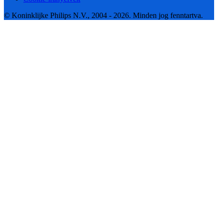
© Koninklijke Philips N.V., 2004 - 2026. Minden jog fenntartva.