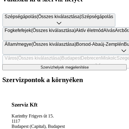
Szépségápolás
(Összes kiválasztása)
Szépségápolás
Fogkefefejek
(Összes kiválasztása)
Aktív életmód
Alvás
Arcbőr
Állam/megye
(Összes kiválasztása)
Borsod-Abaúj-Zemplén
Bu
Város
(Összes kiválasztása)
Budapest
Debrecen
Miskolc
Szeg
Szervizhelyek megjelenítése
Szervizpontok a környéken
Szerviz Kft
Karinthy Frigyes út 15.
1117
Budapest (Capital)
,
Budapest