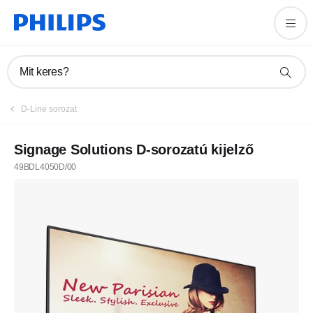
Mit keres?
D-Line sorozat
Signage Solutions D-sorozatú kijelző
49BDL4050D/00