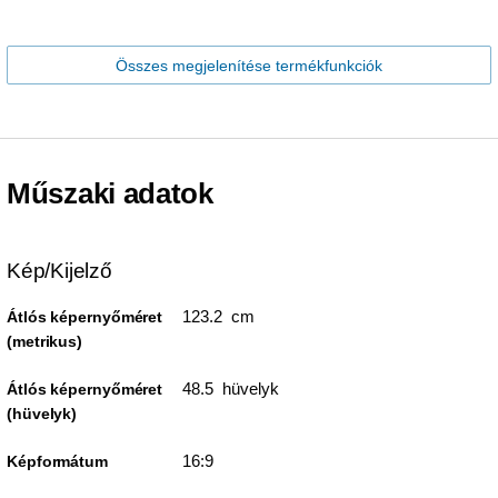
Összes megjelenítése termékfunkciók
Műszaki adatok
Kép/Kijelző
123.2 cm
Átlós képernyőméret
(metrikus)
48.5 hüvelyk
Átlós képernyőméret
(hüvelyk)
16:9
Képformátum