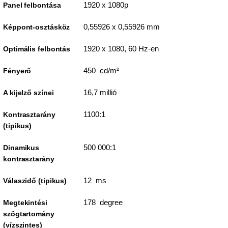
1920 x 1080p
Panel felbontása
0,55926 x 0,55926 mm
Képpont-osztásköz
1920 x 1080, 60 Hz-en
Optimális felbontás
450 cd/m²
Fényerő
16,7 millió
A kijelző színei
1100:1
Kontrasztarány
(tipikus)
500 000:1
Dinamikus
kontrasztarány
12 ms
Válaszidő (tipikus)
178 degree
Megtekintési
szögtartomány
(vízszintes)