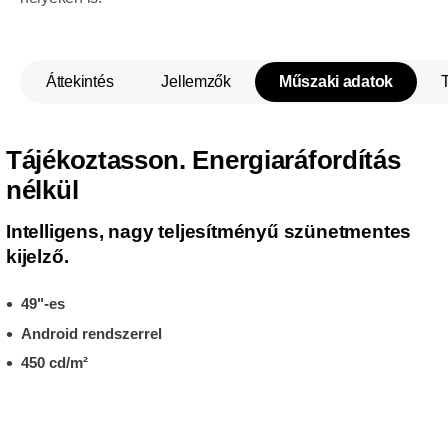
Áttekintés
Jellemzők
Műszaki adatok
Tájékoztasson. Energiaráfordítás
nélkül
Intelligens, nagy teljesítményű szünetmentes
kijelző.
49"-es
Android rendszerrel
450 cd/m²