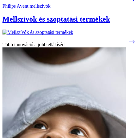
Philips Avent mellszívók
Mellszívók és szoptatási termékek
Több innováció a jobb ellátásért