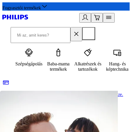
Fogyasztói termékek
Szépségápolás
Baba-mama
Alkatrészek és
Hang- és
termékek
tartozékok
képtechnika
Az egészséges életmód itt kezdődik. Iratkozzon fel hírlevelünkre.
2