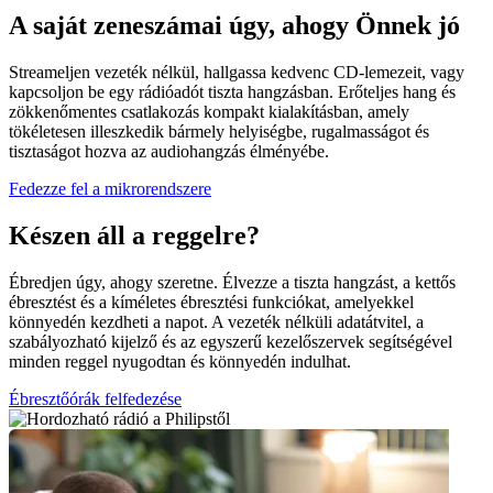
A saját zeneszámai úgy, ahogy Önnek jó
Streameljen vezeték nélkül, hallgassa kedvenc CD-lemezeit, vagy
kapcsoljon be egy rádióadót tiszta hangzásban. Erőteljes hang és
zökkenőmentes csatlakozás kompakt kialakításban, amely
tökéletesen illeszkedik bármely helyiségbe, rugalmasságot és
tisztaságot hozva az audiohangzás élményébe.
Fedezze fel a mikrorendszere
Készen áll a reggelre?
Ébredjen úgy, ahogy szeretne. Élvezze a tiszta hangzást, a kettős
ébresztést és a kíméletes ébresztési funkciókat, amelyekkel
könnyedén kezdheti a napot. A vezeték nélküli adatátvitel, a
szabályozható kijelző és az egyszerű kezelőszervek segítségével
minden reggel nyugodtan és könnyedén indulhat.
Ébresztőórák felfedezése