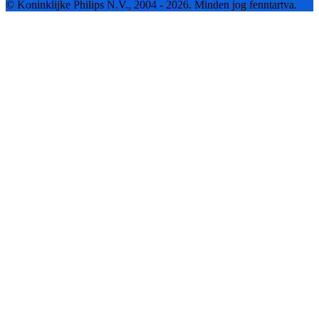
© Koninklijke Philips N.V., 2004 - 2026. Minden jog fenntartva.