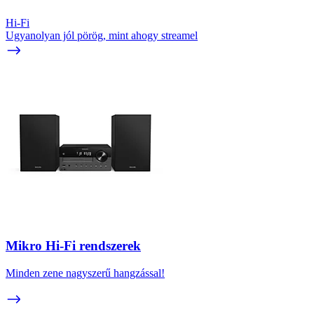
Hi-Fi
Ugyanolyan jól pörög, mint ahogy streamel
Mikro Hi-Fi rendszerek
Minden zene nagyszerű hangzással!