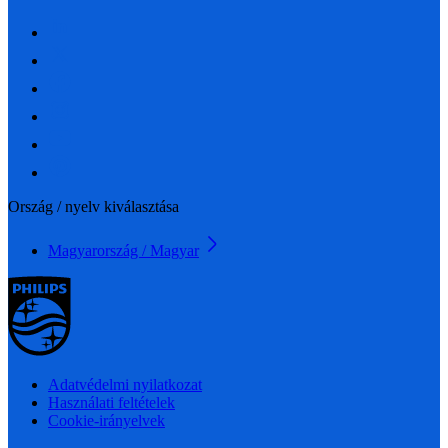
Ország / nyelv kiválasztása
Magyarország / Magyar
Adatvédelmi nyilatkozat
Használati feltételek
Cookie-irányelvek