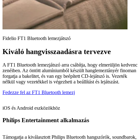
Fidelio FT1 Bluetooth lemezjátszó
Kiváló hangvisszaadásra tervezve
A FT1 Bluetooth lemezjátszó arra csábítja, hogy elmerüljön kedvenc
zenéiben. Az öntött alumíniumból készült hanglemeztányér finoman
forgatja a bakelitet, és van egy beépített CD-lejátszó is. Vezeték
nélkül vagy vezetékkel is végezheti a beállítást és lejátszást.
Fedezze fel az FT1 Bluetooth lemezj
iOS és Android eszközökhöz
Philips Entertainment alkalmazás
Támogatja a kiválasztott Philips Bluetooth hangszórók, soundbarok,