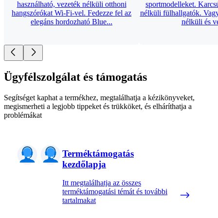
használható, vezeték nélküli otthoni
sportmodelleket. Karcsú
hangszórókat Wi-Fi-vel. Fedezze fel az
nélküli fülhallgatók. Va
elegáns hordozható Blue...
nélküli és v
Ügyfélszolgálat és támogatás
Segítséget kaphat a termékhez, megtalálhatja a kézikönyveket,
megismerheti a legjobb tippeket és trükköket, és elháríthatja a
problémákat
Terméktámogatás
kezdőlapja
Itt megtalálhatja az összes
terméktámogatási témát és további
tartalmakat