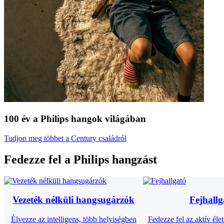
100 év a Philips hangok világában
Tudjon meg többet a Century családról
Fedezze fel a Philips hangzást
Vezeték nélküli hangsugárzók
Fejhallg
Élvezze az intelligens, több helyiségben
Fedezze fel az aktív éle