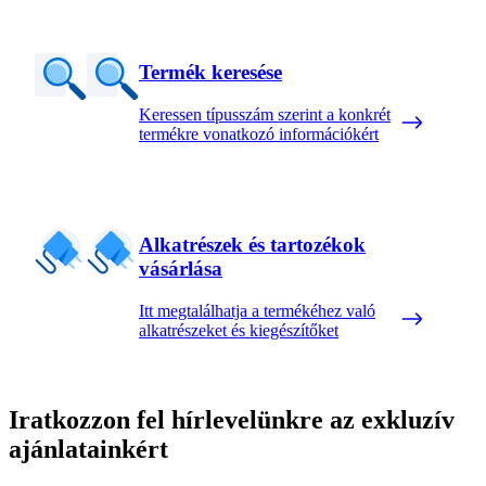
Termék keresése
Keressen típusszám szerint a konkrét
termékre vonatkozó információkért
Alkatrészek és tartozékok
vásárlása
Itt megtalálhatja a termékéhez való
alkatrészeket és kiegészítőket
Iratkozzon fel hírlevelünkre az exkluzív
ajánlatainkért​