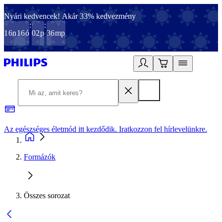
Nyári kedvencek! Akár 33% kedvezmény
:
:
16
n
16
ó
02
p
36
mp
Az egészséges életmód itt kezdődik. Iratkozzon fel hírlevelünkre.
2
Formázók
Összes sorozat