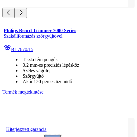
Philips Beard Trimmer 7000 Series
Szakállformázás szőrgyűjtővel
BT7670/15
Tiszta fém pengék
0,2 mm-es precíziós lépésköz
Széles vágófej
Szőrgyűjtő
Akár 120 perces üzemidő
Termék megtekintése
Kiterjesztett garancia