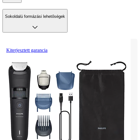
Sokoldalú formázási lehetőségek
Kiterjesztett garancia