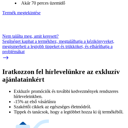
Akár 70 perces üzemidő
Termék megtekintése
Nem találta meg, amit keresett?
Segítséget kaphat a termékhez, megtalálhatja a kézikönyveket,
megismerheti a legjobb tippeket és trükköket, és elháríthatja a
problémákat
Iratkozzon fel hírlevelünkre az exkluzív
ajánlatainkért​
Exkluzív promóciók és további kedvezmények rendszeres
hírleveleinkben.
-15% az első vásárlásra
Szakértői cikkek az egészséges életmódról.
Tippek és tanácsok, hogy a legtöbbet hozza ki új termékéből.