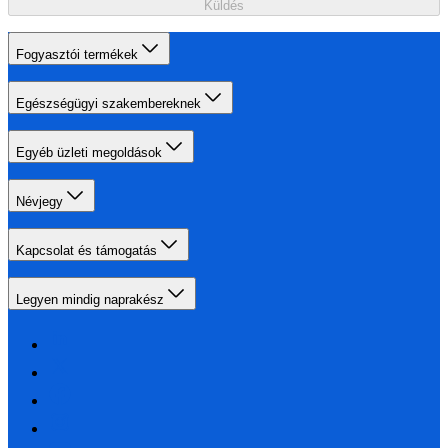
Küldés
Fogyasztói termékek
Egészségügyi szakembereknek
Egyéb üzleti megoldások
Névjegy
Kapcsolat és támogatás
Legyen mindig naprakész