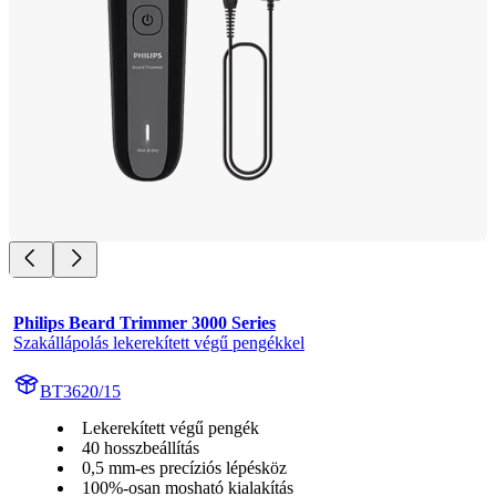
Philips Beard Trimmer 3000 Series
Szakállápolás lekerekített végű pengékkel
BT3620/15
Lekerekített végű pengék
40 hosszbeállítás
0,5 mm-es precíziós lépésköz
100%-osan mosható kialakítás