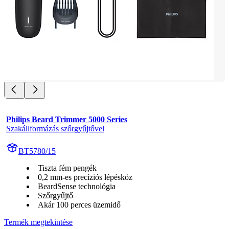
Philips Beard Trimmer 5000 Series
Szakállformázás szőrgyűjtővel
BT5780/15
Tiszta fém pengék
0,2 mm-es precíziós lépésköz
BeardSense technológia
Szőrgyűjtő
Akár 100 perces üzemidő
Termék megtekintése