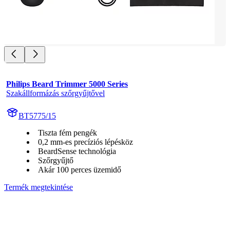
Philips Beard Trimmer 5000 Series
Szakállformázás szőrgyűjtővel
BT5775/15
Tiszta fém pengék
0,2 mm-es precíziós lépésköz
BeardSense technológia
Szőrgyűjtő
Akár 100 perces üzemidő
Termék megtekintése