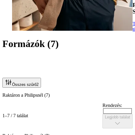
P
T
t
Formázók
(
7
)
Összes szűrő
2
Raktáron a Philipsnél (7)
Rendezés:
1–7 / 7 találat
Legjobb találat