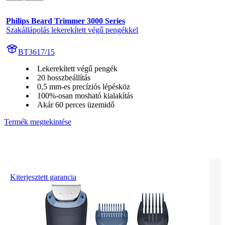
Philips Beard Trimmer 3000 Series
Szakállápolás lekerekített végű pengékkel
BT3617/15
Lekerekített végű pengék
20 hosszbeállítás
0,5 mm-es precíziós lépésköz
100%-osan mosható kialakítás
Akár 60 perces üzemidő
Termék megtekintése
Kiterjesztett garancia