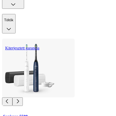
Töltők
Kiterjesztett garancia