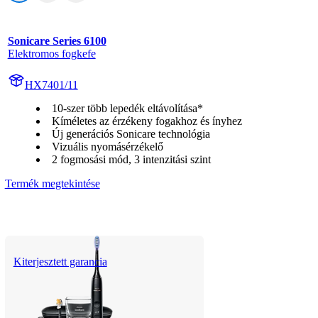
Sonicare Series 6100
Elektromos fogkefe
HX7401/11
10-szer több lepedék eltávolítása*
Kíméletes az érzékeny fogakhoz és ínyhez
Új generációs Sonicare technológia
Vizuális nyomásérzékelő
2 fogmosási mód, 3 intenzitási szint
Termék megtekintése
Kiterjesztett garancia