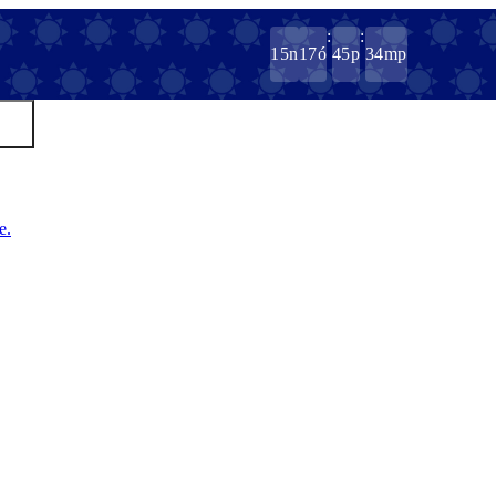
:
:
15
n
17
ó
45
p
34
mp
e.