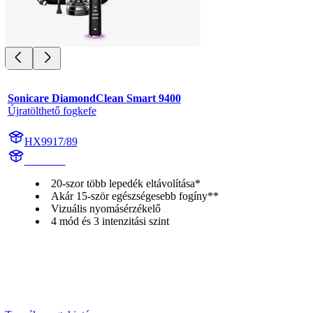
Sonicare DiamondClean Smart 9400
Újratölthető fogkefe
HX9917/89
HX992B
20-szor több lepedék eltávolítása*
Akár 15-ször egészségesebb fogíny**
Vizuális nyomásérzékelő
4 mód és 3 intenzitási szint