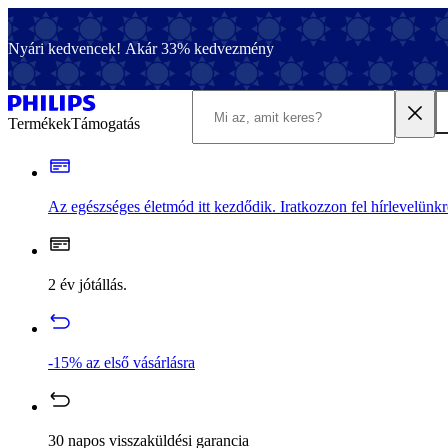
Nyári kedvencek! Akár 33% kedvezmény
Termékek
Támogatás
Az egészséges életmód itt kezdődik. Iratkozzon fel hírlevelünkr
2 év jótállás.
-15% az első vásárlásra
30 napos visszaküldési garancia