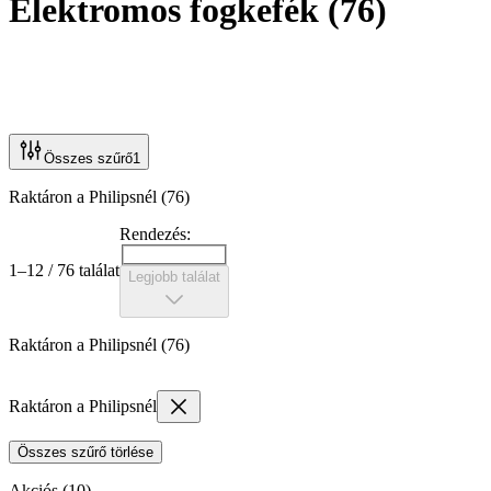
Elektromos fogkefék
(
76
)
Összes szűrő
1
Raktáron a Philipsnél (76)
Rendezés:
1–12 / 76 találat
Legjobb találat
Raktáron a Philipsnél (76)
Raktáron a Philipsnél
Összes szűrő törlése
Akciós (10)