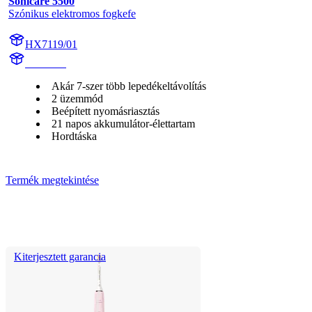
Sonicare 5500
Szónikus elektromos fogkefe
HX7119/01
HX711A
Akár 7-szer több lepedékeltávolítás
2 üzemmód
Beépített nyomásriasztás
21 napos akkumulátor-élettartam
Hordtáska
Termék megtekintése
Kiterjesztett garancia