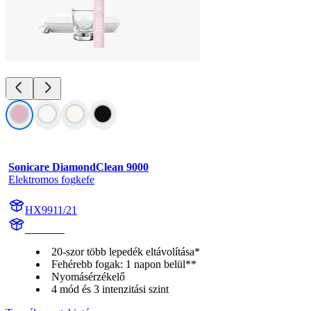
Sonicare DiamondClean 9000
Elektromos fogkefe
HX9911/21
HX991P
20-szor több lepedék eltávolítása*
Fehérebb fogak: 1 napon belül**
Nyomásérzékelő
4 mód és 3 intenzitási szint