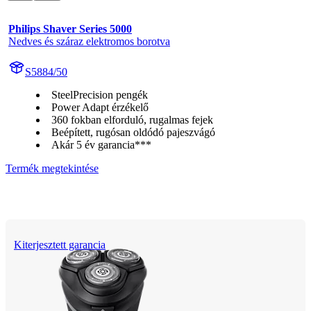
Philips Shaver Series 5000
Nedves és száraz elektromos borotva
S5884/50
SteelPrecision pengék
Power Adapt érzékelő
360 fokban elforduló, rugalmas fejek
Beépített, rugósan oldódó pajeszvágó
Akár 5 év garancia***
Termék megtekintése
Kiterjesztett garancia