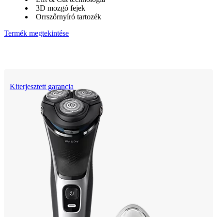
3D mozgó fejek
Orrszőrnyíró tartozék
Termék megtekintése
Kiterjesztett garancia