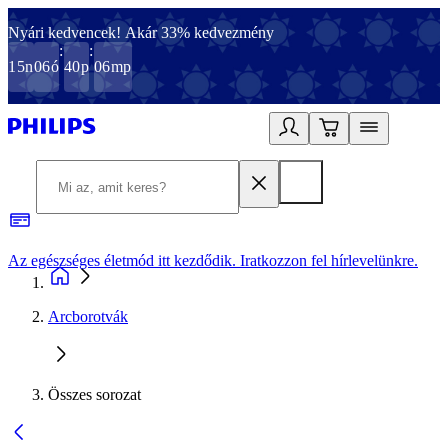
Nyári kedvencek! Akár 33% kedvezmény
:
:
15
n
06
ó
40
p
06
mp
Az egészséges életmód itt kezdődik. Iratkozzon fel hírlevelünkre.
2
Arcborotvák
Összes sorozat