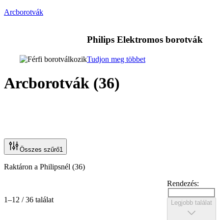
Arcborotvák
Philips Elektromos borotvák
Tudjon meg többet
Arcborotvák
(
36
)
Összes szűrő
1
Raktáron a Philipsnél (36)
Rendezés:
1–12 / 36 találat
Legjobb találat