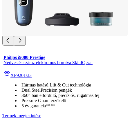
Philips i9000 Prestige
Nedves és száraz elektromos borotva SkinIQ-val
XP9201/33
Hármas hatású Lift & Cut technológia
Dual SteelPrecision pengék
360°-ban elforduló, precíziós, rugalmas fej
Pressure Guard érzékelő
5 év garancia****
Termék megtekintése