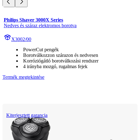
Philips Shaver 3000X Series
Nedves és száraz elektromos borotva
X3002/00
PowerCut pengék
Borotválkozzon szárazon és nedvesen
Korróziógátló borotválkozási rendszer
4 irányba mozgó, rugalmas fejek
Termék megtekintése
Kiterjesztett garancia