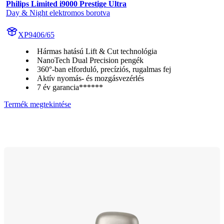
Philips Limited i9000 Prestige Ultra
Day & Night elektromos borotva
XP9406/65
Hármas hatású Lift & Cut technológia
NanoTech Dual Precision pengék
360°-ban elforduló, precíziós, rugalmas fej
Aktív nyomás- és mozgásvezérlés
7 év garancia******
Termék megtekintése