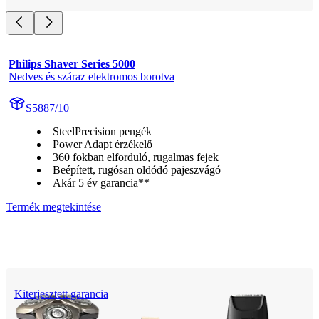
Philips Shaver Series 5000
Nedves és száraz elektromos borotva
S5887/10
SteelPrecision pengék
Power Adapt érzékelő
360 fokban elforduló, rugalmas fejek
Beépített, rugósan oldódó pajeszvágó
Akár 5 év garancia**
Termék megtekintése
Kiterjesztett garancia