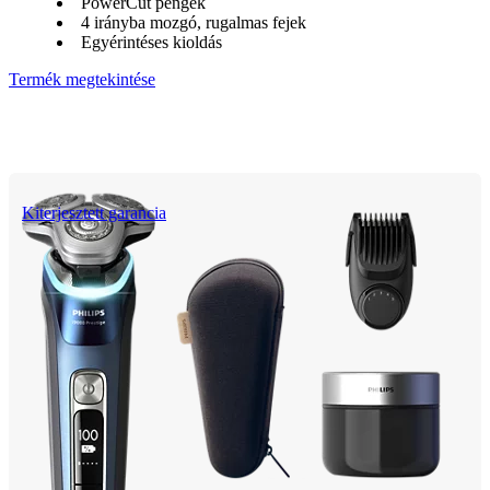
PowerCut pengék
4 irányba mozgó, rugalmas fejek
Egyérintéses kioldás
Termék megtekintése
Kiterjesztett garancia