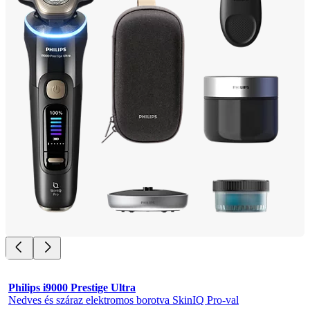
Philips i9000 Prestige Ultra
Nedves és száraz elektromos borotva SkinIQ Pro-val