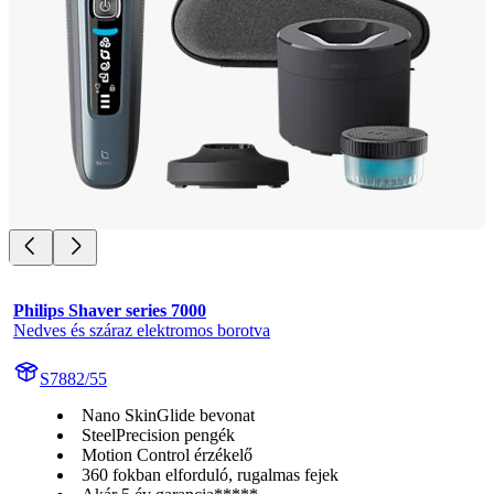
Philips Shaver series 7000
Nedves és száraz elektromos borotva
S7882/55
Nano SkinGlide bevonat
SteelPrecision pengék
Motion Control érzékelő
360 fokban elforduló, rugalmas fejek