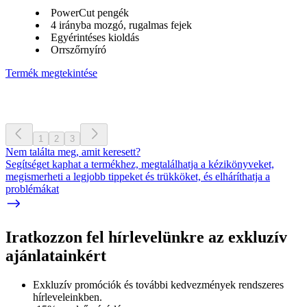
PowerCut pengék
4 irányba mozgó, rugalmas fejek
Egyérintéses kioldás
Orrszőrnyíró
Termék megtekintése
1
2
3
Nem találta meg, amit keresett?
Segítséget kaphat a termékhez, megtalálhatja a kézikönyveket,
megismerheti a legjobb tippeket és trükköket, és elháríthatja a
problémákat
Iratkozzon fel hírlevelünkre az exkluzív
ajánlatainkért​
Exkluzív promóciók és további kedvezmények rendszeres
hírleveleinkben.