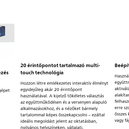
20 érintőpontot tartalmazó multi-
Beépí
ezés
touch technológia
Használ
együtt
Hozzon létre emlékezetes interaktív élményt
aktivál
egyidejűleg akár 20 érintőpont
gépet
alakíta
használatával. A kijelző tökéletes választás
felhasz
az együttműködésen és a versenyen alapuló
erre sz
alkalmazásokhoz, és a nézőket bármely
összes
tartalommal képes összekapcsolni – ezáltal
vagy f
ideális megoldást jelent az oktatásban,
nyilvános helyszíneken, vállalati,