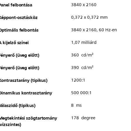
Panel felbontása
3840 x 2160
Képpont-osztásköz
0,372 x 0,372 mm
Optimális felbontás
3840 x 2160, 60 Hz-en
A kijelző színei
1,07 milliárd
Fényerő (üveg előtt)
360 cd/m²
Fényerő (üveg előtt)
390 cd/m²
Kontrasztarány (tipikus)
1200:1
Dinamikus kontrasztarány
500 000:1
Válaszidő (tipikus)
8 ms
Megtekintési szögtartomány
178 degree
(vízszintes)