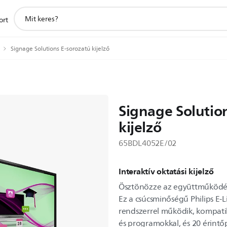
support
ort
search
icon
Signage Solutions E-sorozatú kijelző
Signage Solutio
kijelző
65BDL4052E/02
Interaktív oktatási kijelző
Ösztönözze az együttműködést
Ez a csúcsminőségű Philips E-
rendszerrel működik, kompatibil
és programokkal, és 20 érintő