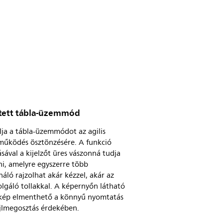
tett tábla-üzemmód
ja a tábla-üzemmódot az agilis
működés ösztönzésére. A funkció
ásával a kijelzőt üres vászonná tudja
ni, amelyre egyszerre több
náló rajzolhat akár kézzel, akár az
olgáló tollakkal. A képernyőn látható
 kép elmenthető a könnyű nyomtatás
ájlmegosztás érdekében.