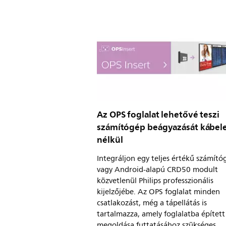
Az OPS foglalat lehetővé teszi
számítógép beágyazását kábel
nélkül
Integráljon egy teljes értékű számító
vagy Android-alapú CRD50 modult
közvetlenül Philips professzionális
kijelzőjébe. Az OPS foglalat minden
csatlakozást, még a tápellátás is
tartalmazza, amely foglalatba épített
megoldása futtatásához szükséges.