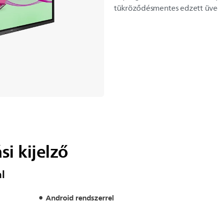
tükröződésmentes edzett üveg
si kijelző
l
Android rendszerrel