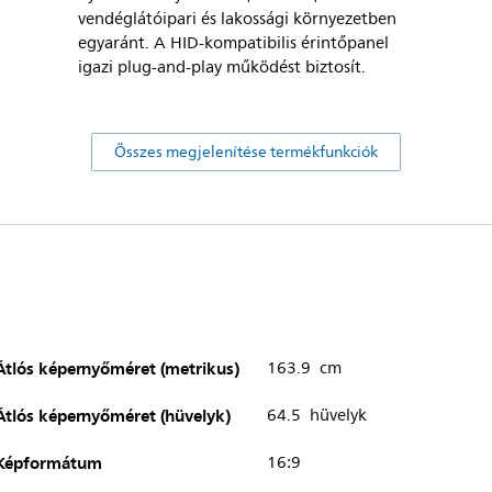
vendéglátóipari és lakossági környezetben
egyaránt. A HID-kompatibilis érintőpanel
igazi plug-and-play működést biztosít.
Összes megjelenítése termékfunkciók
Átlós képernyőméret (metrikus)
163.9 cm
Átlós képernyőméret (hüvelyk)
64.5 hüvelyk
Képformátum
16:9