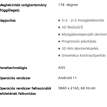
Megtekintési szögtartomány
178 degree
(függőleges)
Képjavítás
3/2 - 2/2 mozgáslebontás
3D fésűszűrő
Mozgáskompenzált deinterl
Progresszív pásztázás
3D MA deinterlészelés
Dinamikus kontrasztjavítás
Paneltechnológia
ADS
Operációs rendszer
Android 11
Operációs rendszer felhasználói
3840 x 2160, 60 Hz-en
felületének felbontása