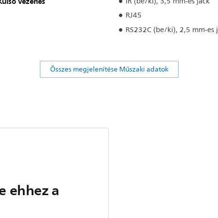
Külső vezérlés
IR (be/ki), 3,5 mm-es jack
RJ45
RS232C (be/ki), 2,5 mm-es 
Összes megjelenítése Műszaki adatok
e ehhez a