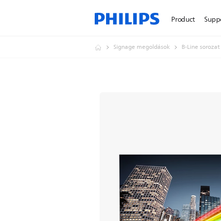
Product
Supp
Signage megoldások
B-Line sorozat