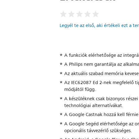
Legyél te az első, aki értékeli ezt a t
A funkciók elérhetősége az integráto
A Philips nem garantálja az alkalm
Az aktuális szabad memória kevese
Az IEC62087 Ed 2-nek megfelelő tip
módjától függ.
A készüléknek csak bizonyos része
technológiai alternatívákat.
A Google Castnak hozzá kell férnie
A Google Segéd elérhetősége az or
opcionális távvezérlő szükséges.