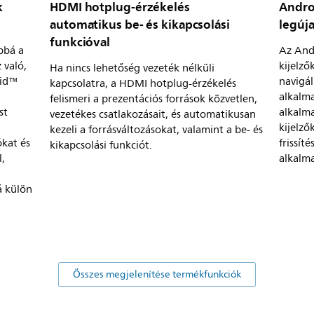
k
HDMI hotplug-érzékelés
Androi
automatikus be- és kikapcsolási
legúj
funkcióval
bbá a
Az Andr
 való,
kijelző
Ha nincs lehetőség vezeték nélküli
oid™
navigál
kapcsolatra, a HDMI hotplug-érzékelés
alkalm
felismeri a prezentációs források közvetlen,
st
alkalma
vezetékes csatlakozásait, és automatikusan
kijelző
kezeli a forrásváltozásokat, valamint a be- és
ókat és
frissít
kikapcsolási funkciót.
,
alkalm
á külön
Összes megjelenítése termékfunkciók