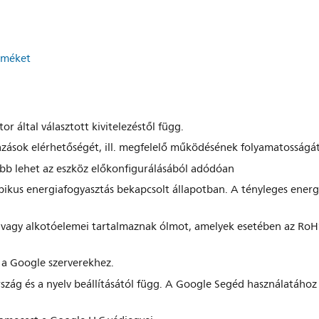
erméket
r által választott kivitelezéstől függ.
azások elérhetőségét, ill. megfelelő működésének folyamatosságát
bb lehet az eszköz előkonfigurálásából adódóan
ikus energiafogyasztás bekapcsolt állapotban. A tényleges energia
i vagy alkotóelemei tartalmaznak ólmot, amelyek esetében az RoH
 a Google szerverekhez.
szág és a nyelv beállításától függ. A Google Segéd használatáh