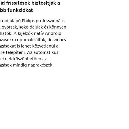
d frissítések biztosítják a
abb funkciókat
oid-alapú Philips professzionális
k gyorsak, sokoldalúak és könnyen
hatók. A kijelzők natív Android
azásokra optimalizáltak, de webes
zásokat is lehet közvetlenül a
kre telepíteni. Az automatikus
éseknek köszönhetően az
azások mindig naprakészek.