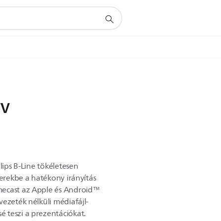
TV
lips B-Line tökéletesen
zerekbe a hatékony irányítás
mecast az Apple és Android™
vezeték nélküli médiafájl-
 teszi a prezentációkat.