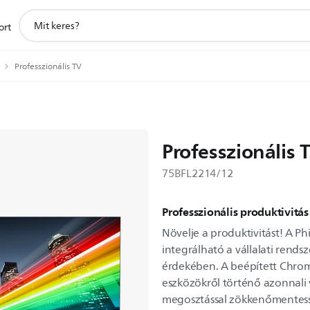
support
ort
search
icon
Professzionális TV
Professzionális 
75BFL2214/12
Professzionális produktivitás
Növelje a produktivitást! A Phi
integrálható a vállalati rends
érdekében. A beépített Chro
eszközökről történő azonnali 
megosztással zökkenőmentessé