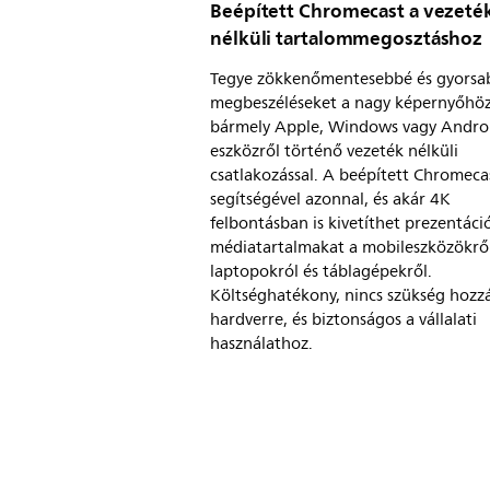
Beépített Chromecast a vezeté
nélküli tartalommegosztáshoz
Tegye zökkenőmentesebbé és gyorsa
megbeszéléseket a nagy képernyőhöz
bármely Apple, Windows vagy Andr
eszközről történő vezeték nélküli
csatlakozással. A beépített Chromeca
segítségével azonnal, és akár 4K
felbontásban is kivetíthet prezentáci
médiatartalmakat a mobileszközökről
laptopokról és táblagépekről.
Költséghatékony, nincs szükség hozz
hardverre, és biztonságos a vállalati
használathoz.