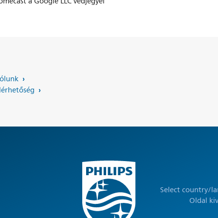
romecast a Google LLC védjegyei
ólunk
lérhetőség
Select country/l
Oldal ki