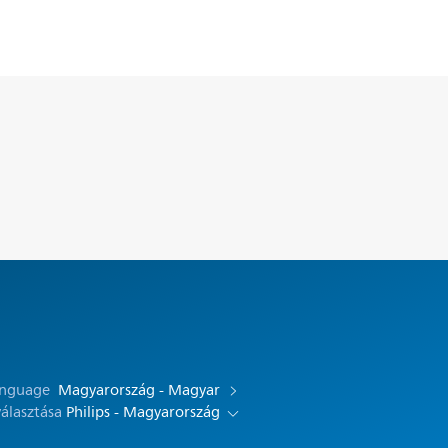
anguage
Magyarország - Magyar
választása
Philips - Magyarország