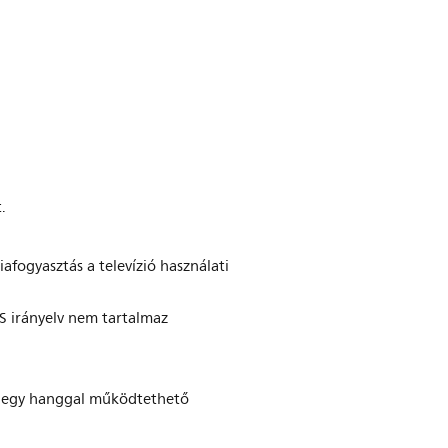
.
fogyasztás a televízió használati
S irányelv nem tartalmaz
oz egy hanggal működtethető