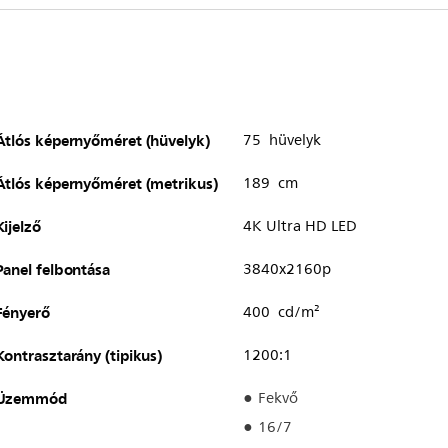
Átlós képernyőméret (hüvelyk)
75 hüvelyk
Átlós képernyőméret (metrikus)
189 cm
Kijelző
4K Ultra HD LED
Panel felbontása
3840x2160p
Fényerő
400 cd/m²
Kontrasztarány (tipikus)
1200:1
Üzemmód
Fekvő
16/7