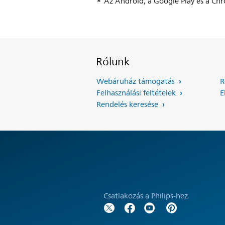
Az Android, a Google Play és a Ch
Rólunk
Webáruház támogatás
R
Felhasználási feltételek
E
Rendelés keresése
Csatlakozás a Philips-hez