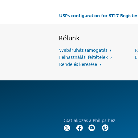
USPs configuration for ST17 Regist
Rólunk
Webáruház támogatás
R
Felhasználási feltételek
E
Rendelés keresése
Csatlakozás a Philips-hez