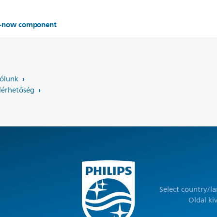
er-now component
ólunk
lérhetőség
Select country/l
Oldal ki