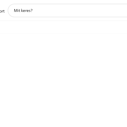
support
ort
search
icon