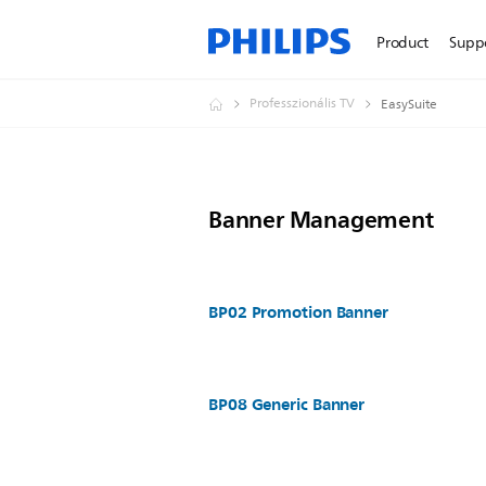
Product
Supp
Professzionális TV
EasySuite
Banner Management
BP02 Promotion Banner
BP08 Generic Banner