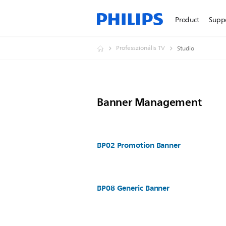
Product
Supp
Professzionális TV
Studio
Banner Management
BP02 Promotion Banner
BP08 Generic Banner