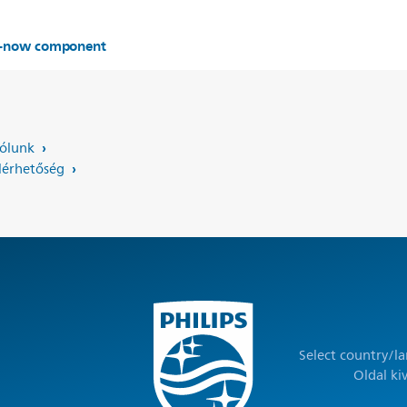
er-now component
ólunk
lérhetőség
Select country/l
Oldal ki