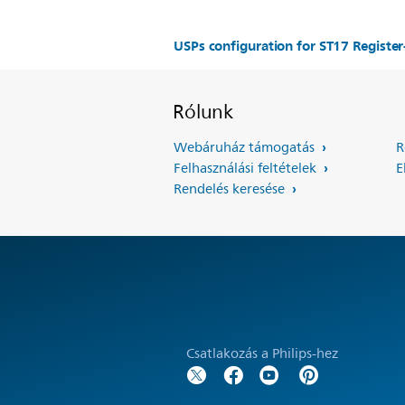
USPs configuration for ST17 Regist
Rólunk
Webáruház támogatás
R
Felhasználási feltételek
E
Rendelés keresése
Csatlakozás a Philips-hez