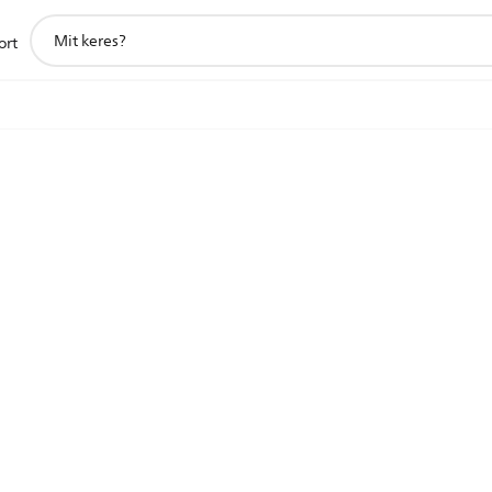
support
ort
search
icon