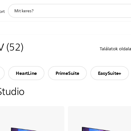
support
ort
search
icon
TV
(
52
)
Találatok oldal
HeartLine
PrimeSuite
EasySuite+
Studio