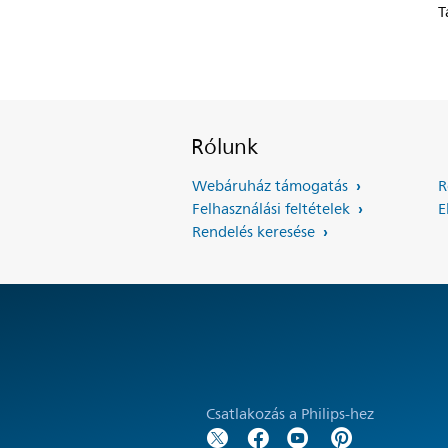
T
Rólunk
Webáruház támogatás
R
Felhasználási feltételek
E
Rendelés keresése
Csatlakozás a Philips-hez