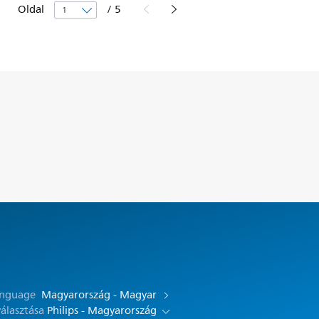
Oldal
/
5
anguage
Magyarország - Magyar
választása
Philips - Magyarország