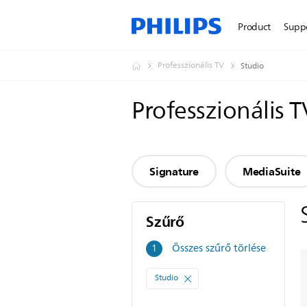
Product
Supp
Professzionális TV
Studio
Professzionális 
Signature
MediaSuite
Szűrő
Szűrő
Összes szűrő törlése
1
Studio