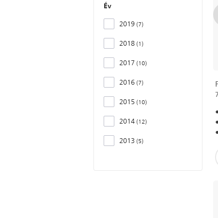
Év
2019
7
2018
1
2017
10
2016
7
2015
10
2014
12
2013
5