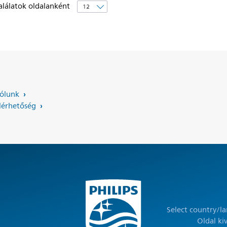
alálatok oldalanként
ólunk
lérhetőség
Select country/l
Oldal ki