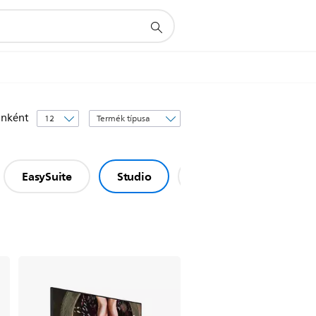
Rendezés
anként
alapja:
EasySuite
Studio
Tartozékok