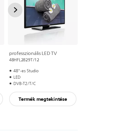
professzionális LED TV
48HFL2829T/12
48"-es Studio
LED
DVB-T2/T/C
Termék megtekintése