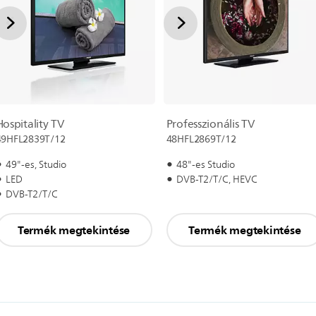
Hospitality TV
Professzionális TV
49HFL2839T/12
48HFL2869T/12
49"-es, Studio
48"-es Studio
LED
DVB-T2/T/C, HEVC
DVB-T2/T/C
Termék megtekintése
Termék megtekintése