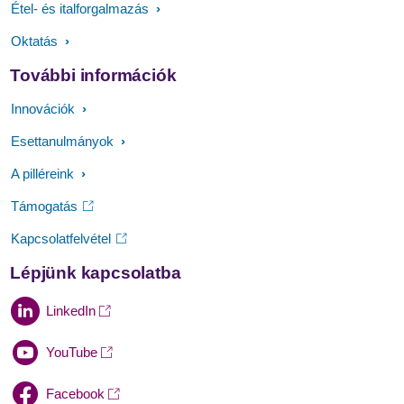
Étel- és italforgalmazás
Oktatás
További információk
Innovációk
Esettanulmányok
A pilléreink
Támogatás
Kapcsolatfelvétel
Lépjünk kapcsolatba
LinkedIn
YouTube
Facebook