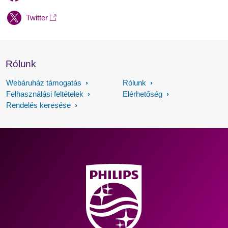
Twitter
Rólunk
Webáruház támogatás
Rólunk
Felhasználási feltételek
Elérhetőség
Rendelés keresése