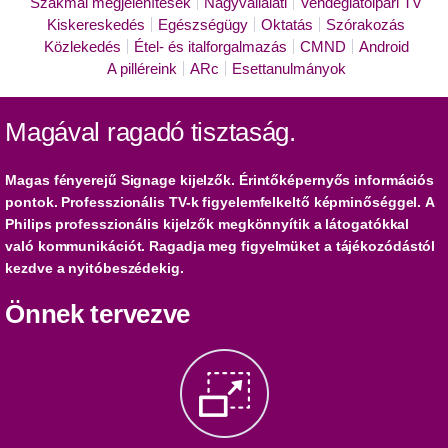
Szakmai megjelenítések
Nagyvállalati
Vendéglátóipari TV
Kiskereskedés
Egészségügy
Oktatás
Szórakozás
Közlekedés
Étel- és italforgalmazás
CMND
Android
A pilléreink
ARc
Esettanulmányok
Magával ragadó tisztaság.
Magas fényerejű Signage kijelzők. Érintőképernyős információs
pontok. Professzionális TV-k figyelemfelkeltő képminőséggel. A
Philips professzionális kijelzők megkönnyítik a látogatókkal
való kommunikációt. Ragadja meg figyelmüket a tájékozódástól
kezdve a nyitóbeszédekig.
Önnek tervezve