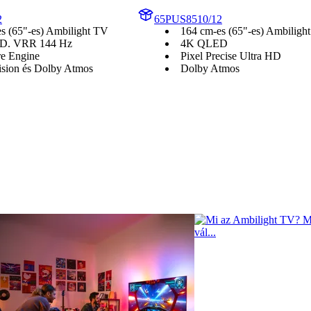
2
65PUS8510/12
s (65"-es) Ambilight TV
164 cm-es (65"-es) Ambiligh
D. VRR 144 Hz
4K QLED
re Engine
Pixel Precise Ultra HD
sion és Dolby Atmos
Dolby Atmos