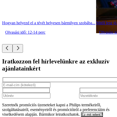
Hogyan helyezd el a tévét helyesen bármilyen szobába...
Mitől lesz jó
Olvasási idő: 12-14 perc
Olvasási i
Iratkozzon fel hírlevelünkre az exkluzív
ajánlatainkért​
Szeretnék promóciós üzeneteket kapni a Philips termékeiről,
szolgáltatásairól, eseményeiről és promócióiról a preferenciáim és
viselkedésem alapján. Bármikor leiratkozhatok.
Ez mit jelent?