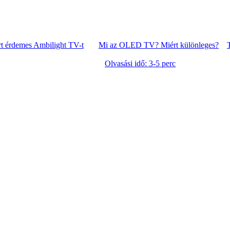
t érdemes Ambilight TV-t
Mi az OLED TV? Miért különleges?
Olvasási idő: 3-5 perc