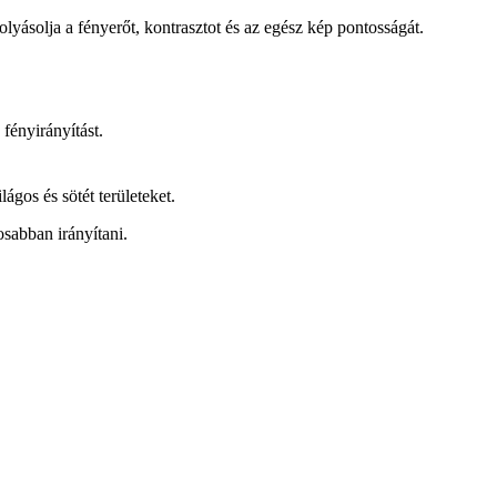
ásolja a fényerőt, kontrasztot és az egész kép pontosságát.
ényirányítást.
gos és sötét területeket.
sabban irányítani.