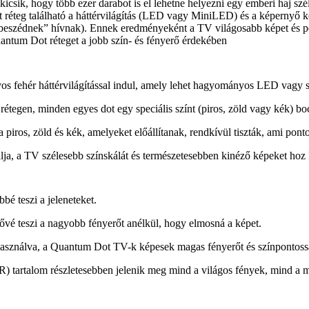
ik, hogy több ezer darabot is el lehetne helyezni egy emberi haj széles
éteg található a háttérvilágítás (LED vagy MiniLED) és a képernyő közöt
zbeszédnek” hívnak). Ennek eredményeként a TV világosabb képet és po
s fehér háttérvilágítással indul, amely lehet hagyományos LED vagy
tegen, minden egyes dot egy speciális színt (piros, zöld vagy kék) bocs
 piros, zöld és kék, amelyeket előállítanak, rendkívül tiszták, ami po
álja, a TV szélesebb színskálát és természetesebben kinéző képeket hoz l
bé teszi a jeleneteket.
etővé teszi a nagyobb fényerőt anélkül, hogy elmosná a képet.
asználva, a Quantum Dot TV-k képesek magas fényerőt és színpontossá
tartalom részletesebben jelenik meg mind a világos fények, mind a m