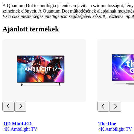
A Quantum Dot technológia jelentősen javítja a színpontosságot, fé
színeinek előnyeit. A Quantum Dot működésének alapjainak megértése a
Ez a cikk mesterséges intelligencia segítségével készült, részletes in
Ajánlott termékek
QD MiniLED
The One
4K Ambilight TV
4K Ambilight TV