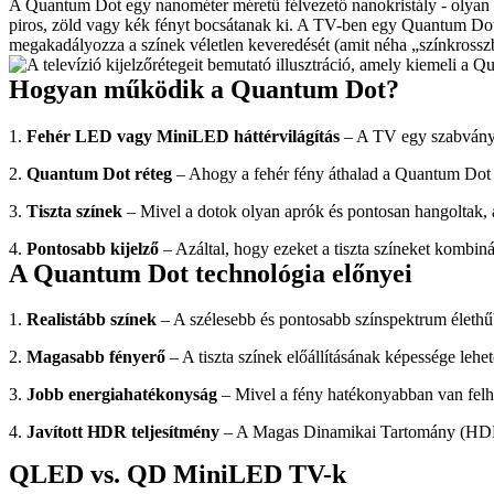
A Quantum Dot egy nanométer méretű félvezető nanokristály - olyan kics
piros, zöld vagy kék fényt bocsátanak ki. A TV-ben egy Quantum Dot r
megakadályozza a színek véletlen keveredését (amit néha „színkross
Hogyan működik a Quantum Dot?
1. 
Fehér LED vagy MiniLED háttérvilágítás 
– A TV egy szabványo
2. 
Quantum Dot réteg 
– Ahogy a fehér fény áthalad a Quantum Dot ré
3. 
Tiszta színek 
– Mivel a dotok olyan aprók és pontosan hangoltak, a
4. 
Pontosabb kijelző 
– Azáltal, hogy ezeket a tiszta színeket kombin
A Quantum Dot technológia előnyei
1. 
Realistább színek 
– A szélesebb és pontosabb színspektrum élethűb
2. 
Magasabb fényerő 
– A tiszta színek előállításának képessége leh
3. 
Jobb energiahatékonyság 
– Mivel a fény hatékonyabban van felh
4. 
Javított HDR teljesítmény 
– A Magas Dinamikai Tartomány (HDR) 
QLED vs. QD MiniLED TV-k