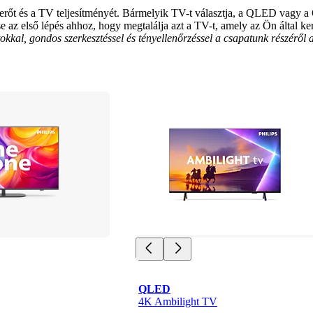
nyerőt és a TV teljesítményét. Bármelyik TV-t választja, a QLED vagy 
z első lépés ahhoz, hogy megtalálja azt a TV-t, amely az Ön által kere
putokkal, gondos szerkesztéssel és tényellenőrzéssel a csapatunk részérő
QLED
4K Ambilight TV