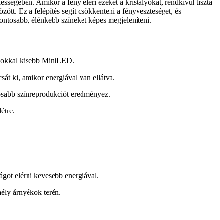
ségében. Amikor a fény eléri ezeket a kristályokat, rendkívül tiszta 
t. Ez a felépítés segít csökkenteni a fényveszteséget, és 
ntosabb, élénkebb színeket képes megjeleníteni.
 sokkal kisebb MiniLED.
át ki, amikor energiával van ellátva.
ntosabb színreprodukciót eredményez.
étre.
got elérni kevesebb energiával.
ély árnyékok terén.