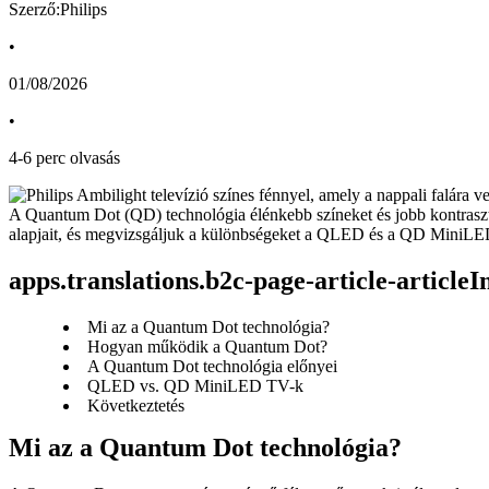
Szerző:Philips
•
01/08/2026
•
4
-
6
perc olvasás
A Quantum Dot (QD) technológia élénkebb színeket és jobb kontrasz
alapjait, és megvizsgáljuk a különbségeket a QLED és a QD MiniLE
apps.translations.b2c-page-article-article
Mi az a Quantum Dot technológia?
Hogyan működik a Quantum Dot?
A Quantum Dot technológia előnyei
QLED vs. QD MiniLED TV-k
Következtetés
Mi az a Quantum Dot technológia?