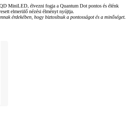
a QD MiniLED, élvezni fogja a Quantum Dot pontos és élénk 
sett elmerülő nézési élményt nyújtja.
l annak érdekében, hogy biztosítsuk a pontosságot és a minőséget.