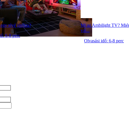
 egy tévé játékra?
Mi az Ambilight TV? Miér
vál...
dő: 6-8 perc
Olvasási idő: 6-8 perc