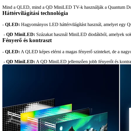
Mind a QLED, mind a QD MiniLED TV-k használják a Quantum Dot techno
Háttérvilágítási technológia
- 
QLED: 
Hagyományos LED háttérvilágítást használ, amelyet egy Qu
 - 
QD MiniLED:
 Százakat használ MiniLED diodákból, amelyek sokk
Fényerő és kontraszt
- 
QLED:
 A QLED képes elérni a magas fényerő szinteket, de a nagyob
 - 
QD MiniLED:
 A QD MiniLED jellemzően jobb fényerőt és kontras