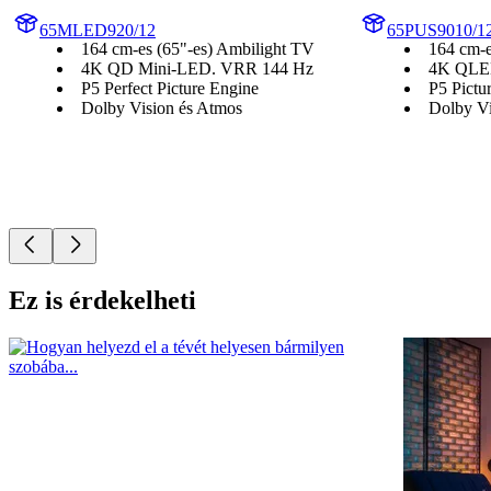
65MLED920/12
65PUS9010/1
164 cm-es (65"-es) Ambilight TV
164 cm-e
4K QD Mini-LED. VRR 144 Hz
4K QLE
P5 Perfect Picture Engine
P5 Pictu
Dolby Vision és Atmos
Dolby Vi
Ez is érdekelheti