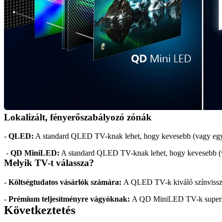
Lokalizált, fényerőszabályozó zónák
- 
QLED:
 A standard QLED TV-knak lehet, hogy kevesebb (vagy egyálta
 - 
QD MiniLED:
 A standard QLED TV-knak lehet, hogy kevesebb (vagy
Melyik TV-t válassza?
- 
Költségtudatos vásárlók számára: 
A QLED TV-k kiváló színvissza
- 
Prémium teljesítményre vágyóknak: 
A QD MiniLED TV-k superior
Következtetés