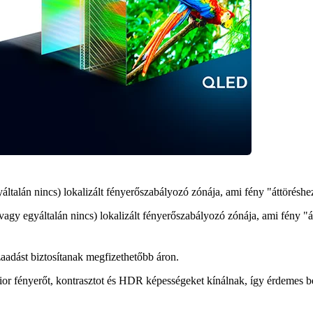
lán nincs) lokalizált fényerőszabályozó zónája, ami fény "áttöréshez"
 egyáltalán nincs) lokalizált fényerőszabályozó zónája, ami fény "átt
adást biztosítanak megfizethetőbb áron.
 fényerőt, kontrasztot és HDR képességeket kínálnak, így érdemes be