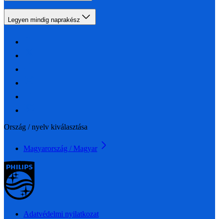
Legyen mindig naprakész
Ország / nyelv kiválasztása
Magyarország / Magyar
Adatvédelmi nyilatkozat