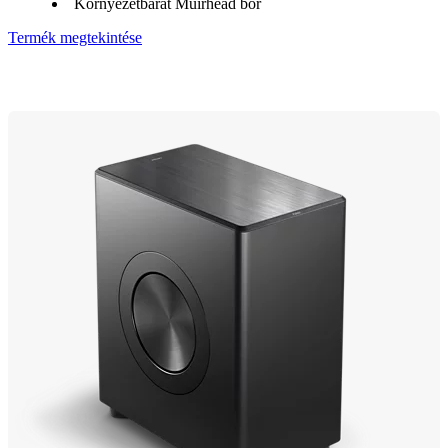
Környezetbarát Muirhead bőr
Termék megtekintése