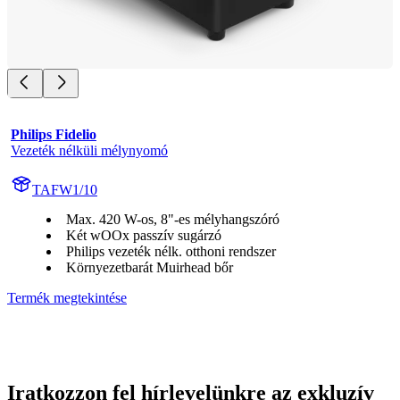
Philips Fidelio
Vezeték nélküli mélynyomó
TAFW1/10
Max. 420 W-os, 8"-es mélyhangszóró
Két wOOx passzív sugárzó
Philips vezeték nélk. otthoni rendszer
Környezetbarát Muirhead bőr
Termék megtekintése
Iratkozzon fel hírlevelünkre az exkluzív