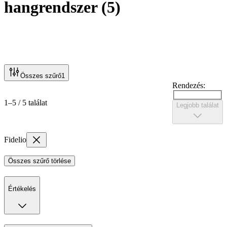
hangrendszer
(
5
)
Összes szűrő
1
Rendezés:
1–5 / 5 találat
Legjobb találat
Fidelio
Összes szűrő törlése
Értékelés