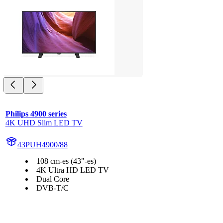
Philips 4900 series
4K UHD Slim LED TV
43PUH4900/88
108 cm-es (43"-es)
4K Ultra HD LED TV
Dual Core
DVB-T/C