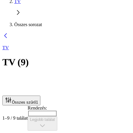
TV
Összes sorozat
TV
TV
(
9
)
Összes szűrő
1
Rendezés:
1–9 / 9 találat
Legjobb találat