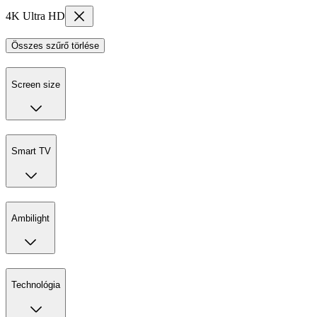
4K Ultra HD
Összes szűrő törlése
Screen size
Smart TV
Ambilight
Technológia