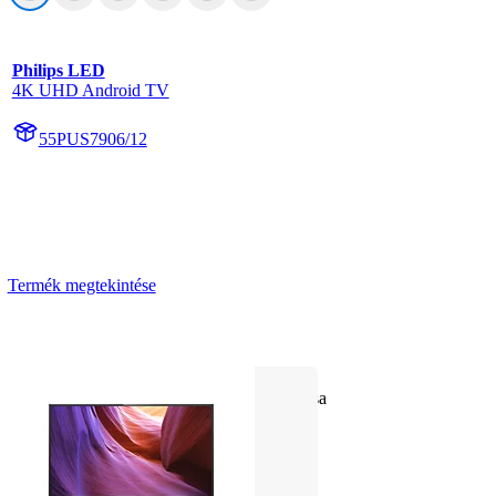
Philips LED
4K UHD Android TV
55PUS7906/12
Termék megtekintése
3 oldalas Ambilight TV
A fő HDR formátumok támogatása
Dolby Vision és Dolby Atmos
139 cm-es (55"-es) Android TV