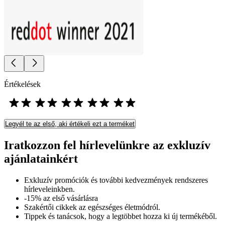
Értékelések
Legyél te az első, aki értékeli ezt a terméket
Iratkozzon fel hírlevelünkre az exkluzív
ajánlatainkért​
Exkluzív promóciók és további kedvezmények rendszeres
hírleveleinkben.
-15% az első vásárlásra
Szakértői cikkek az egészséges életmódról.
Tippek és tanácsok, hogy a legtöbbet hozza ki új termékéből.