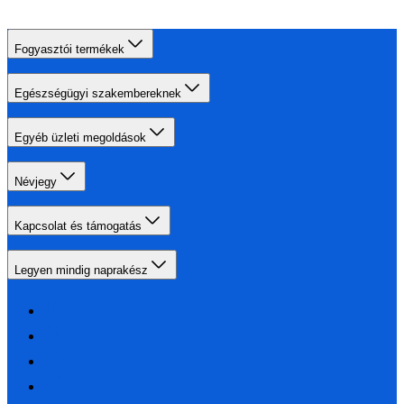
Fogyasztói termékek
Egészségügyi szakembereknek
Egyéb üzleti megoldások
Névjegy
Kapcsolat és támogatás
Legyen mindig naprakész