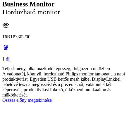
Business Monitor
Hordozható monitor
16B1P3302/00
1 díj
Teljesítmény, alkalmazkodóképesség, dolgozzon útközben
A vadonatúj, könnyű, hordozható Philips monitor támogatja a napi
produktivitást. Egyetlen USB kettős mesh kábel DisplayLinkkel
lehetővé teszi a megosztást és a prezentációt, valamint a két
képernyős, produktivitást fokozó, útközbeni munkaállomás
működtetését.
Összes előny megtekintése