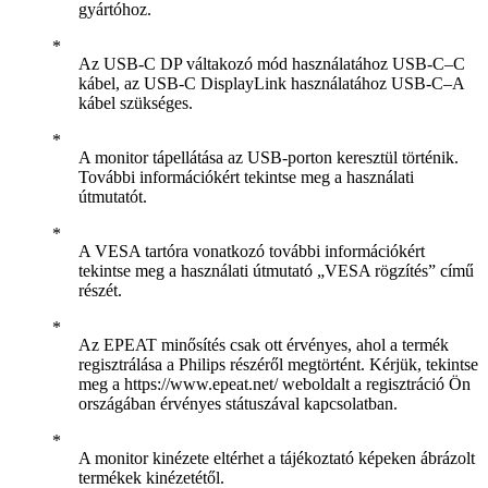
gyártóhoz.
Az USB-C DP váltakozó mód használatához USB-C–C
kábel, az USB-C DisplayLink használatához USB-C–A
kábel szükséges.
A monitor tápellátása az USB-porton keresztül történik.
További információkért tekintse meg a használati
útmutatót.
A VESA tartóra vonatkozó további információkért
tekintse meg a használati útmutató „VESA rögzítés” című
részét.
Az EPEAT minősítés csak ott érvényes, ahol a termék
regisztrálása a Philips részéről megtörtént. Kérjük, tekintse
meg a https://www.epeat.net/ weboldalt a regisztráció Ön
országában érvényes státuszával kapcsolatban.
A monitor kinézete eltérhet a tájékoztató képeken ábrázolt
termékek kinézetétől.