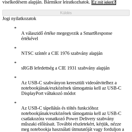
viselkedésem alapján. Bármikor leiratkozhatok.
Ez mit jelent?
Küldés
Jogi nyilatkozatok
A válaszidő értéke megegyezik a SmartResponse
értékével
NTSC színtér a CIE 1976 szabvány alapján
sRGB lefedettség a CIE 1931 szabvány alapján
Az USB-C szabványon keresztüli videoátvitelhez a
notebookjának/eszközének támogatnia kell az USB-C
DisplayPort váltakozó módot
Az USB-C tápellátás és töltés funkcióhoz
notebookjának/eszközének támogatnia kell az USB-C
csatlakozóra vonatkozó Power Delivery szabvány
műszaki előírásait. További részletekért, kérjük, nézze
meg notebookja használati útmutatóját vagy forduljon a