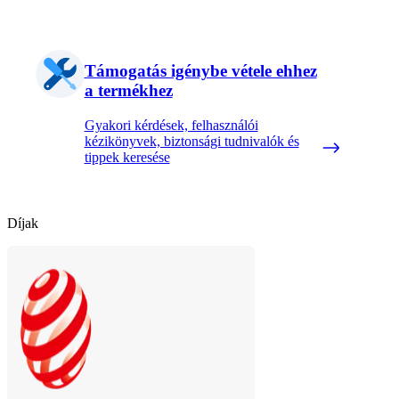
Támogatás igénybe vétele ehhez
a termékhez
Gyakori kérdések, felhasználói
kézikönyvek, biztonsági tudnivalók és
tippek keresése
Díjak