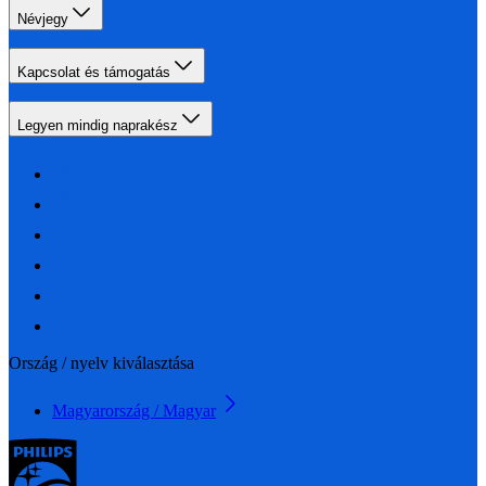
Névjegy
Kapcsolat és támogatás
Legyen mindig naprakész
Ország / nyelv kiválasztása
Magyarország / Magyar