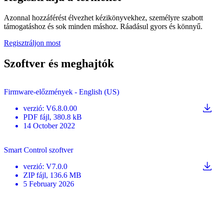
Azonnal hozzáférést élvezhet kézikönyvekhez, személyre szabott
támogatáshoz és sok minden máshoz. Ráadásul gyors és könnyű.
Regisztráljon most
Szoftver és meghajtók
Firmware-előzmények - English (US)
verzió
:
V6.8.0.00
PDF
fájl
, 380.8 kB
14 October 2022
Smart Control szoftver
verzió
:
V7.0.0
ZIP
fájl
, 136.6 MB
5 February 2026