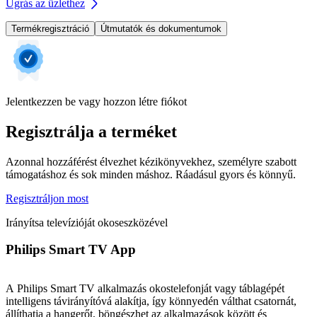
Ugrás az üzlethez
Termékregisztráció
Útmutatók és dokumentumok
Jelentkezzen be vagy hozzon létre fiókot
Regisztrálja a terméket
Azonnal hozzáférést élvezhet kézikönyvekhez, személyre szabott
támogatáshoz és sok minden máshoz. Ráadásul gyors és könnyű.
Regisztráljon most
Irányítsa televízióját okoseszközével
Philips Smart TV App
A Philips Smart TV alkalmazás okostelefonját vagy táblagépét
intelligens távirányítóvá alakítja, így könnyedén válthat csatornát,
állíthatja a hangerőt, böngészhet az alkalmazások között és