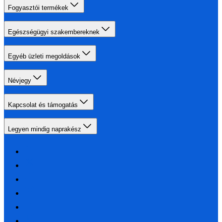
Fogyasztói termékek
Egészségügyi szakembereknek
Egyéb üzleti megoldások
Névjegy
Kapcsolat és támogatás
Legyen mindig naprakész