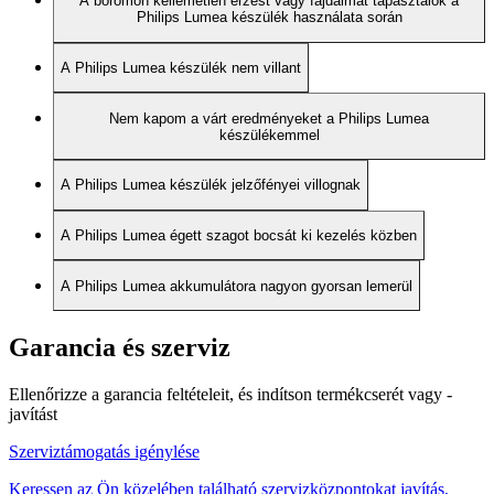
A bőrömön kellemetlen érzést vagy fájdalmat tapasztalok a
Philips Lumea készülék használata során
A Philips Lumea készülék nem villant
Nem kapom a várt eredményeket a Philips Lumea
készülékemmel
A Philips Lumea készülék jelzőfényei villognak
A Philips Lumea égett szagot bocsát ki kezelés közben
A Philips Lumea akkumulátora nagyon gyorsan lemerül
Garancia és szerviz
Ellenőrizze a garancia feltételeit, és indítson termékcserét vagy -
javítást
Szerviztámogatás igénylése
Keressen az Ön közelében található szervizközpontokat javítás,