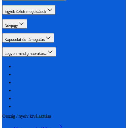
Egyéb üzleti megoldások
Névjegy
Kapcsolat és támogatás
Legyen mindig naprakész
Ország / nyelv kiválasztása