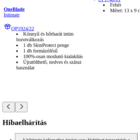
Fehér
OneBlade
Méret: 13 x 9 
Intimate
QP1924/22
Könnyű és bőrbarát intim
borotválkozás
1 db SkinProtect penge
1 db formázófésű
100%-osan mosható kialakítás
Újratölthető, nedves és száraz
használat
Hibaelhárítás