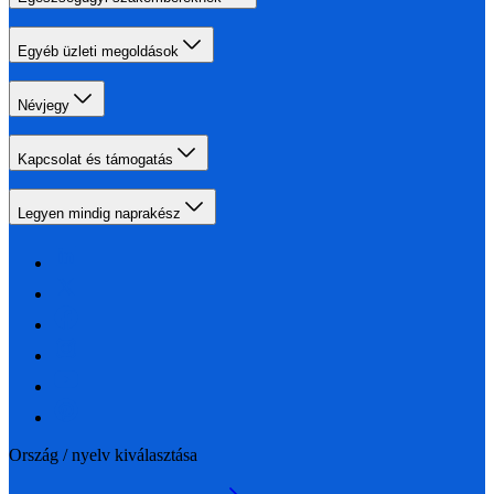
Egyéb üzleti megoldások
Névjegy
Kapcsolat és támogatás
Legyen mindig naprakész
Ország / nyelv kiválasztása