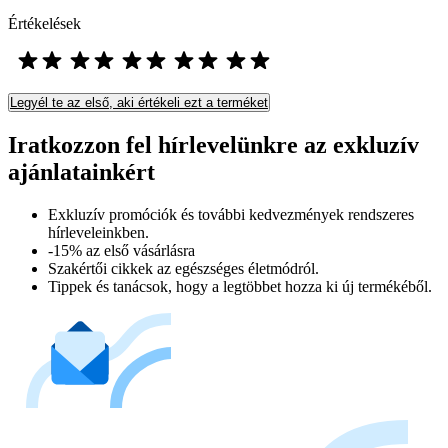
Értékelések
Legyél te az első, aki értékeli ezt a terméket
Iratkozzon fel hírlevelünkre az exkluzív
ajánlatainkért​
Exkluzív promóciók és további kedvezmények rendszeres
hírleveleinkben.
-15% az első vásárlásra
Szakértői cikkek az egészséges életmódról.
Tippek és tanácsok, hogy a legtöbbet hozza ki új termékéből.