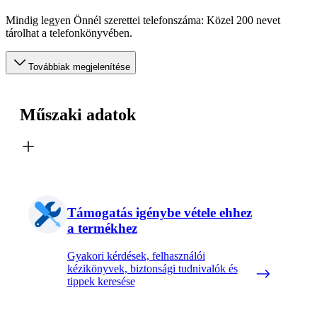
Mindig legyen Önnél szerettei telefonszáma: Közel 200 nevet
tárolhat a telefonkönyvében.
Továbbiak megjelenítése
Műszaki adatok
Támogatás igénybe vétele ehhez
a termékhez
Gyakori kérdések, felhasználói
kézikönyvek, biztonsági tudnivalók és
tippek keresése