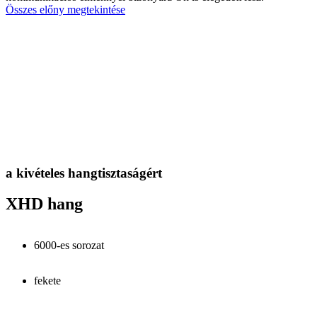
Összes előny megtekintése
a kivételes hangtisztaságért
XHD hang
6000-es sorozat
fekete