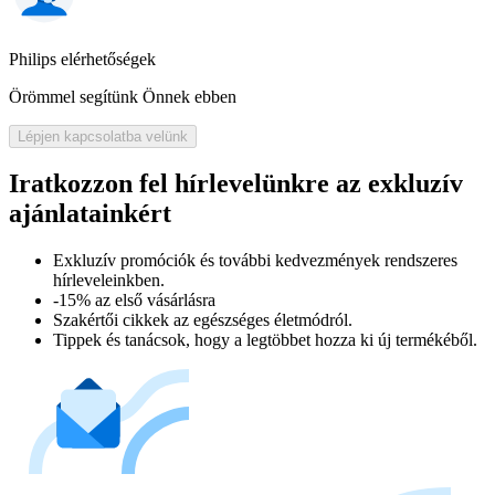
Philips elérhetőségek
Örömmel segítünk Önnek ebben
Lépjen kapcsolatba velünk
Iratkozzon fel hírlevelünkre az exkluzív
ajánlatainkért​
Exkluzív promóciók és további kedvezmények rendszeres
hírleveleinkben.
-15% az első vásárlásra
Szakértői cikkek az egészséges életmódról.
Tippek és tanácsok, hogy a legtöbbet hozza ki új termékéből.