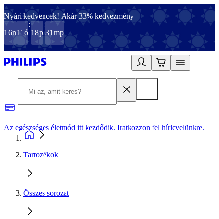
Nyári kedvencek! Akár 33% kedvezmény
:
:
16
n
11
ó
18
p
31
mp
Az egészséges életmód itt kezdődik. Iratkozzon fel hírlevelünkre.
2
Tartozékok
Összes sorozat