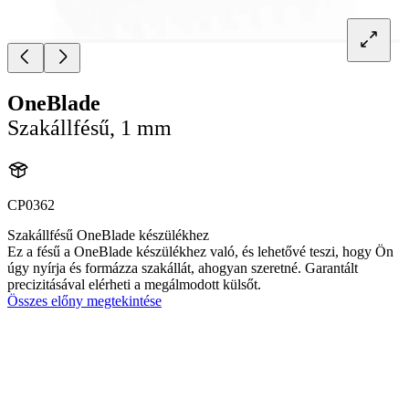
OneBlade
Szakállfésű, 1 mm
CP0362
Szakállfésű OneBlade készülékhez
Ez a fésű a OneBlade készülékhez való, és lehetővé teszi, hogy Ön
úgy nyírja és formázza szakállát, ahogyan szeretné. Garantált
precizitásával elérheti a megálmodott külsőt.
Összes előny megtekintése