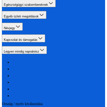
Egészségügyi szakembereknek
Egyéb üzleti megoldások
Névjegy
Kapcsolat és támogatás
Legyen mindig naprakész
Ország / nyelv kiválasztása