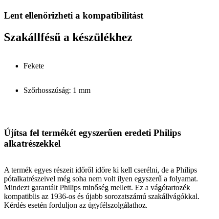
Lent ellenőrizheti a kompatibilitást
Szakállfésű a készülékhez
Fekete
Szőrhosszúság: 1 mm
Újítsa fel termékét egyszerűen eredeti Philips
alkatrészekkel
A termék egyes részeit időről időre ki kell cserélni, de a Philips
pótalkatrészeivel még soha nem volt ilyen egyszerű a folyamat.
Mindezt garantált Philips minőség mellett. Ez a vágótartozék
kompatiblis az 1936-os és újabb sorozatszámú szakállvágókkal.
Kérdés esetén forduljon az ügyfélszolgálathoz.