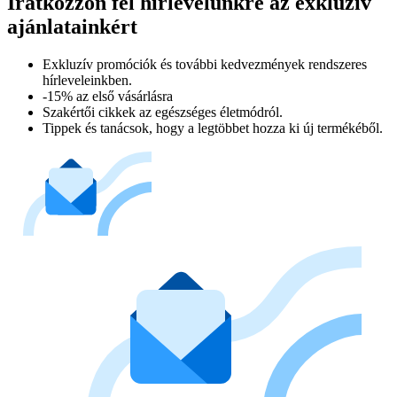
Iratkozzon fel hírlevelünkre az exkluzív
ajánlatainkért​
Exkluzív promóciók és további kedvezmények rendszeres
hírleveleinkben.
-15% az első vásárlásra
Szakértői cikkek az egészséges életmódról.
Tippek és tanácsok, hogy a legtöbbet hozza ki új termékéből.