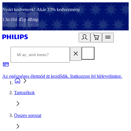
Nyári kedvencek! Akár 33% kedvezmény
:
:
13
n
18
ó
45
p
48
mp
Az egészséges életmód itt kezdődik. Iratkozzon fel hírlevelünkre.
2
Tartozékok
Összes sorozat