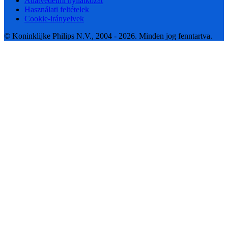
Adatvédelmi nyilatkozat
Használati feltételek
Cookie-irányelvek
© Koninklijke Philips N.V., 2004 - 2026. Minden jog fenntartva.