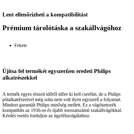
Lent ellenőrizheti a kompatibilitást
Prémium tárolótáska a szakállvágóhoz
Fekete
Újítsa fel termékét egyszerűen eredeti Philips
alkatrészekkel
A termék egyes részeit időről időre ki kell cserélni, de a Philips
pótalkatrészeivel még soha nem volt ilyen egyszerű a folyamat.
Mindezt garantált Philips minőség mellett. Ez a vágótartozék
kompatiblis az 1936-os és újabb sorozatszámú szakállvágókkal.
Kérdés esetén forduljon az ügyfélszolgálathoz.