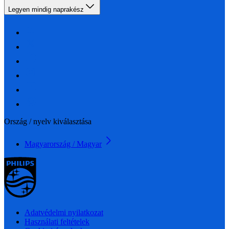
Legyen mindig naprakész
Ország / nyelv kiválasztása
Magyarország / Magyar
Adatvédelmi nyilatkozat
Használati feltételek