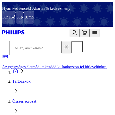
Nyári kedvencek! Akár 33% kedvezmény
:
:
16
n
15
ó
53
p
10
mp
Az egészséges életmód itt kezdődik. Iratkozzon fel hírlevelünkre.
2
Tartozékok
Összes sorozat