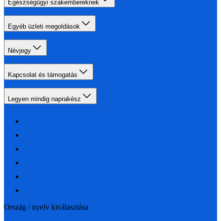
Egészségügyi szakembereknek
Egyéb üzleti megoldások
Névjegy
Kapcsolat és támogatás
Legyen mindig naprakész
Ország / nyelv kiválasztása