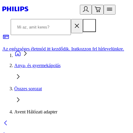
Az egészséges életmód itt kezdődik. Iratkozzon fel hírlevelünkre.
2
Anya- és gyermekápolás
Összes sorozat
Avent Hálózati adapter