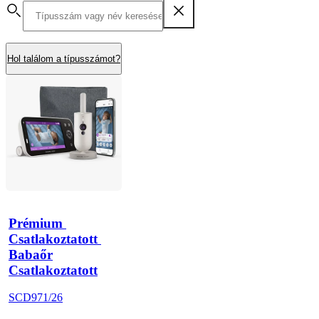
Hol találom a típusszámot?
Prémium 
Csatlakoztatott 
Babaőr
Csatlakoztatott
SCD971/26