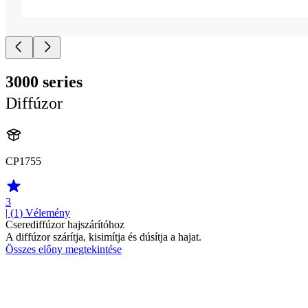
3000 series
Diffúzor
CP1755
3
| (1)
Vélemény
Cserediffúzor hajszárítóhoz
A diffúzor szárítja, kisimítja és dúsítja a hajat.
Összes előny megtekintése