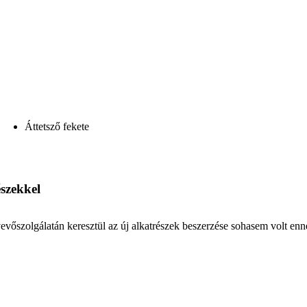
Áttetsző fekete
észekkel
vevőszolgálatán keresztül az új alkatrészek beszerzése sohasem volt enn