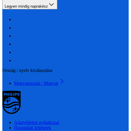
Legyen mindig naprakész
Ország / nyelv kiválasztása
Magyarország / Magyar
Adatvédelmi nyilatkozat
Használati feltételek