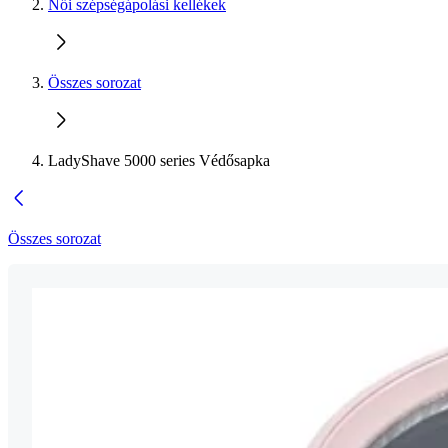
Női szépségápolási kellékek
Összes sorozat
LadyShave 5000 series Védősapka
Összes sorozat