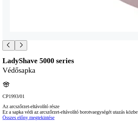
LadyShave 5000 series
Védősapka
CP1993/01
Az arcszőrzet-eltávolító része
Ez a sapka védi az arcszőrzet-eltávolító borotvaegységét utazás közben
Összes előny megtekintése