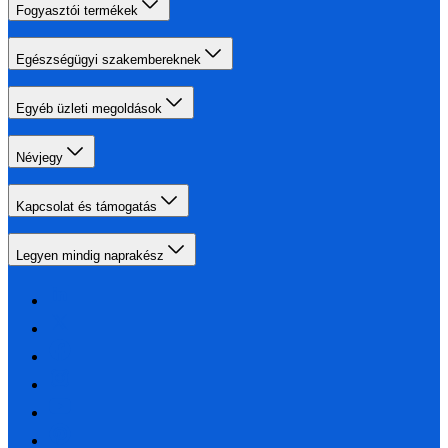
Fogyasztói termékek
Egészségügyi szakembereknek
Egyéb üzleti megoldások
Névjegy
Kapcsolat és támogatás
Legyen mindig naprakész