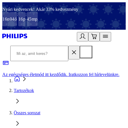
Nyári kedvencek! Akár 33% kedvezmény
:
:
16
n
04
ó
16
p
45
mp
Az egészséges életmód itt kezdődik. Iratkozzon fel hírlevelünkre.
2
Tartozékok
Összes sorozat