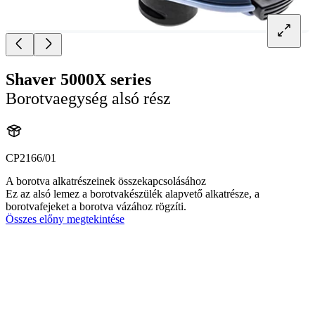
Shaver 5000X series
Borotvaegység alsó rész
CP2166/01
A borotva alkatrészeinek összekapcsolásához
Ez az alsó lemez a borotvakészülék alapvető alkatrésze, a
borotvafejeket a borotva vázához rögzíti.
Összes előny megtekintése