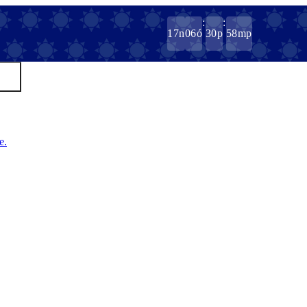
:
:
17
n
06
ó
30
p
58
mp
e.