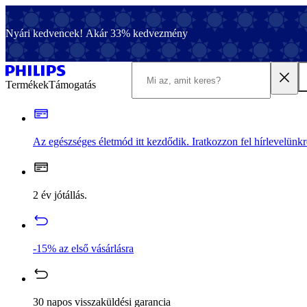
Nyári kedvencek! Akár 33% kedvezmény
Termékek
Támogatás
Az egészséges életmód itt kezdődik. Iratkozzon fel hírlevelünkr
2 év jótállás.
-15% az első vásárlásra
30 napos visszaküldési garancia