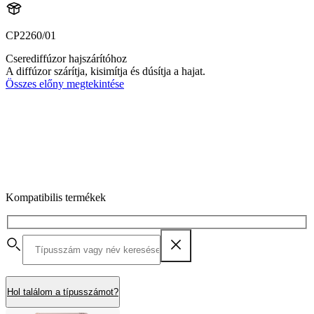
CP2260/01
Cserediffúzor hajszárítóhoz
A diffúzor szárítja, kisimítja és dúsítja a hajat.
Összes előny megtekintése
Kompatibilis termékek
Hol találom a típusszámot?