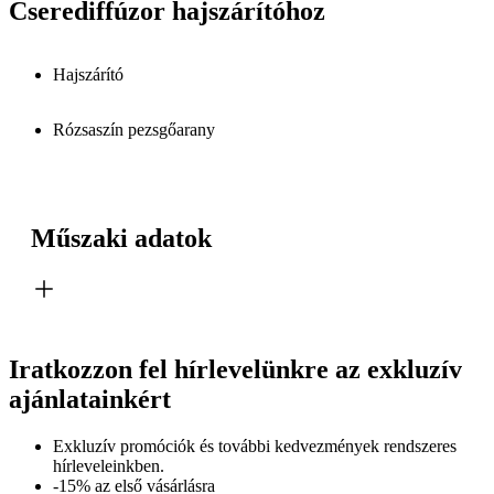
Cserediffúzor hajszárítóhoz
Hajszárító
Rózsaszín pezsgőarany
Műszaki adatok
Iratkozzon fel hírlevelünkre az exkluzív
ajánlatainkért​
Exkluzív promóciók és további kedvezmények rendszeres
hírleveleinkben.
-15% az első vásárlásra