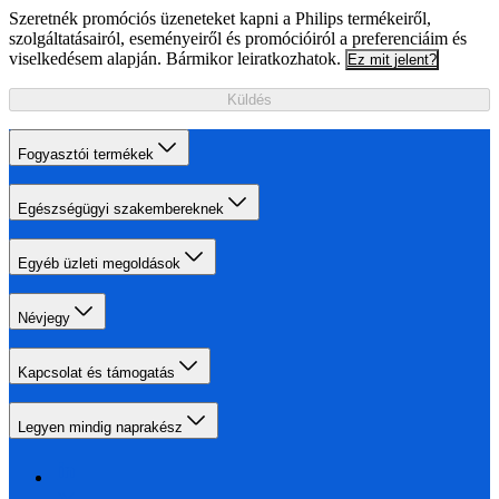
Szeretnék promóciós üzeneteket kapni a Philips termékeiről,
szolgáltatásairól, eseményeiről és promócióiról a preferenciáim és
viselkedésem alapján. Bármikor leiratkozhatok.
Ez mit jelent?
Küldés
Fogyasztói termékek
Egészségügyi szakembereknek
Egyéb üzleti megoldások
Névjegy
Kapcsolat és támogatás
Legyen mindig naprakész