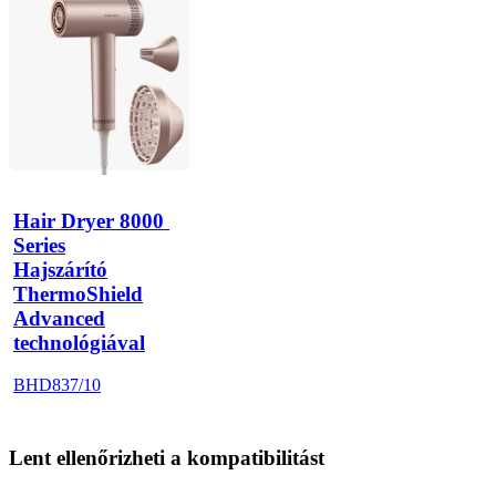
Hair Dryer 8000 
Series
Hajszárító
ThermoShield
Advanced
technológiával
BHD837/10
Lent ellenőrizheti a kompatibilitást