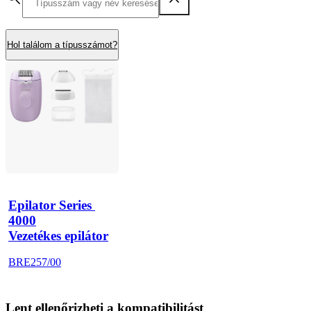
Hol találom a típusszámot?
Epilator Series 
4000
Vezetékes epilátor
BRE257/00
Lent ellenőrizheti a kompatibilitást