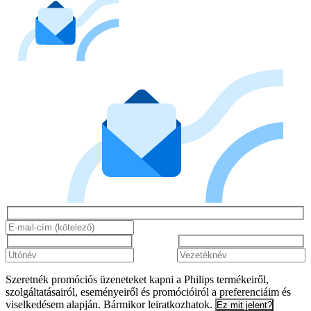
Szeretnék promóciós üzeneteket kapni a Philips termékeiről,
szolgáltatásairól, eseményeiről és promócióiról a preferenciáim és
viselkedésem alapján. Bármikor leiratkozhatok.
Ez mit jelent?