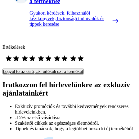
a termékhez
Gyakori kérdések, felhasználói
kézikönyvek, biztonsági tudnivalók és
tippek keresése
Értékelések
Legyél te az első, aki értékeli ezt a terméket
Iratkozzon fel hírlevelünkre az exkluzív
ajánlatainkért​
Exkluzív promóciók és további kedvezmények rendszeres
hírleveleinkben.
-15% az első vásárlásra
Szakértői cikkek az egészséges életmódról.
Tippek és tanácsok, hogy a legtöbbet hozza ki új termékéből.