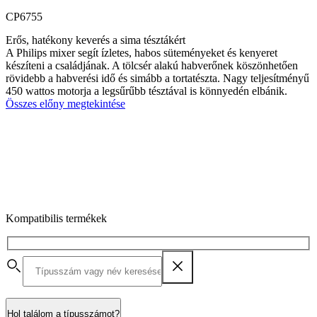
CP6755
Erős, hatékony keverés a sima tésztákért
A Philips mixer segít ízletes, habos süteményeket és kenyeret
készíteni a családjának. A tölcsér alakú habverőnek köszönhetően
rövidebb a habverési idő és simább a tortatészta. Nagy teljesítményű
450 wattos motorja a legsűrűbb tésztával is könnyedén elbánik.
Összes előny megtekintése
Kompatibilis termékek
Hol találom a típusszámot?