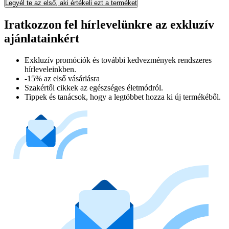
Legyél te az első, aki értékeli ezt a terméket
Iratkozzon fel hírlevelünkre az exkluzív
ajánlatainkért​
Exkluzív promóciók és további kedvezmények rendszeres
hírleveleinkben.
-15% az első vásárlásra
Szakértői cikkek az egészséges életmódról.
Tippek és tanácsok, hogy a legtöbbet hozza ki új termékéből.