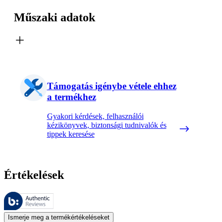
Műszaki adatok
Támogatás igénybe vétele ehhez
a termékhez
Gyakori kérdések, felhasználói
kézikönyvek, biztonsági tudnivalók és
tippek keresése
Értékelések
Ezeket az értékeléseket a Bazaarvoice kezeli, és megfelelnek a Bazaarv
A termékbesorolás és csillagos besorolás formájában kifejezett vásárló
Ismerje meg a termékértékeléseket