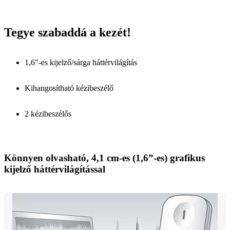
Tegye szabaddá a kezét!
1,6"-es kijelző/sárga háttérvilágítás
Kihangosítható kézibeszélő
2 kézibeszélős
Könnyen olvasható, 4,1 cm-es (1,6”-es) grafikus
kijelző háttérvilágítással