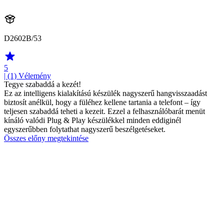
D2602B/53
5
| (1)
Vélemény
Tegye szabaddá a kezét!
Ez az intelligens kialakítású készülék nagyszerű hangvisszaadást
biztosít anélkül, hogy a füléhez kellene tartania a telefont – így
teljesen szabaddá teheti a kezeit. Ezzel a felhasználóbarát menüt
kínáló valódi Plug & Play készülékkel minden eddiginél
egyszerűbben folytathat nagyszerű beszélgetéseket.
Összes előny megtekintése