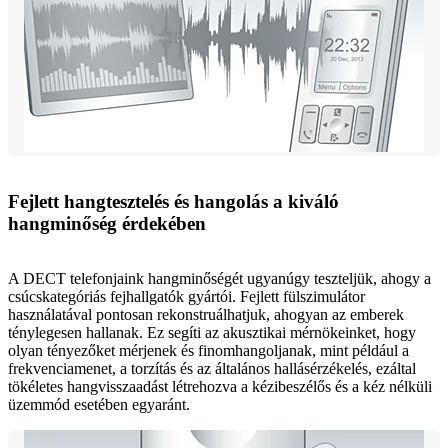
Fejlett hangtesztelés és hangolás a kiváló
hangminőség érdekében
A DECT telefonjaink hangminőségét ugyanúgy teszteljük, ahogy a
csúcskategóriás fejhallgatók gyártói. Fejlett fülszimulátor
használatával pontosan rekonstruálhatjuk, ahogyan az emberek
ténylegesen hallanak. Ez segíti az akusztikai mérnökeinket, hogy
olyan tényezőket mérjenek és finomhangoljanak, mint például a
frekvenciamenet, a torzítás és az általános hallásérzékelés, ezáltal
tökéletes hangvisszaadást létrehozva a kézibeszélős és a kéz nélküli
üzemmód esetében egyaránt.