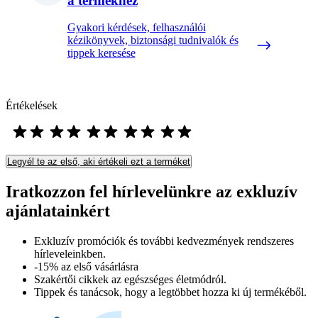
a termékhez
Gyakori kérdések, felhasználói
kézikönyvek, biztonsági tudnivalók és
tippek keresése
Értékelések
Legyél te az első, aki értékeli ezt a terméket
Iratkozzon fel hírlevelünkre az exkluzív
ajánlatainkért​
Exkluzív promóciók és további kedvezmények rendszeres
hírleveleinkben.
-15% az első vásárlásra
Szakértői cikkek az egészséges életmódról.
Tippek és tanácsok, hogy a legtöbbet hozza ki új termékéből.