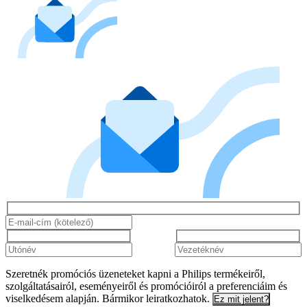
Szeretnék promóciós üzeneteket kapni a Philips termékeiről,
szolgáltatásairól, eseményeiről és promócióiról a preferenciáim és
viselkedésem alapján. Bármikor leiratkozhatok.
Ez mit jelent?