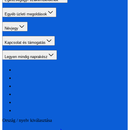
Egyéb üzleti megoldások
Névjegy
Kapcsolat és támogatás
Legyen mindig naprakész
Ország / nyelv kiválasztása