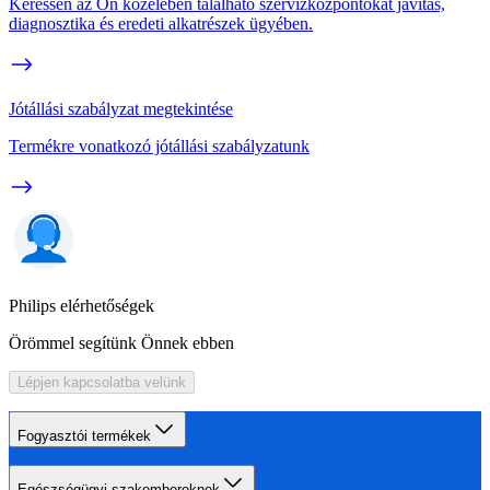
Keressen az Ön közelében található szervizközpontokat javítás,
diagnosztika és eredeti alkatrészek ügyében.
Jótállási szabályzat megtekintése
Termékre vonatkozó jótállási szabályzatunk
Philips elérhetőségek
Örömmel segítünk Önnek ebben
Lépjen kapcsolatba velünk
Fogyasztói termékek
Egészségügyi szakembereknek