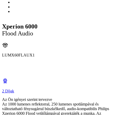
Xperion 6000
Flood Audio
LUMX60FLAUX1
X60FLAU
X60FLAUX1
2 Díjak
Az Ön igényei szerint tervezve
Az 1000 lumenes reflektorral, 250 lumenes spotlámpával és
változtatható fénysugárral büszkélkedő, audio-kompatibilis Philips
Xperion 6000 Flood vetítőlámpával gyerekjáték a munka. Az