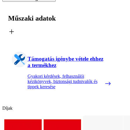
Műszaki adatok
Támogatás igénybe vétele ehhez
a termékhez
Gyakori kérdések, felhasználói
kézikönyvek, biztonsági tudnivalók és
tippek keresése
Díjak