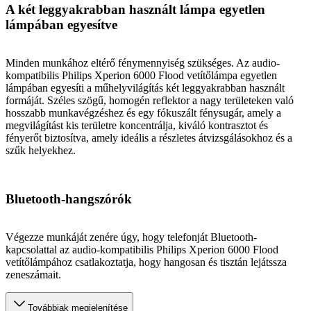
A két leggyakrabban használt lámpa egyetlen
lámpában egyesítve
Minden munkához eltérő fénymennyiség szükséges. Az audio-
kompatibilis Philips Xperion 6000 Flood vetítőlámpa egyetlen
lámpában egyesíti a műhelyvilágítás két leggyakrabban használt
formáját. Széles szögű, homogén reflektor a nagy területeken való
hosszabb munkavégzéshez és egy fókuszált fénysugár, amely a
megvilágítást kis területre koncentrálja, kiváló kontrasztot és
fényerőt biztosítva, amely ideális a részletes átvizsgálásokhoz és a
szűk helyekhez.
Bluetooth-hangszórók
Végezze munkáját zenére úgy, hogy telefonját Bluetooth-
kapcsolattal az audio-kompatibilis Philips Xperion 6000 Flood
vetítőlámpához csatlakoztatja, hogy hangosan és tisztán lejátssza
zeneszámait.
Továbbiak megjelenítése