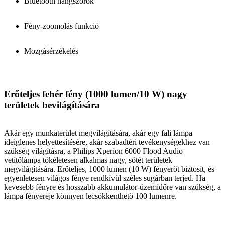
Bluetooth hangszórók
Fény-zoomolás funkció
Mozgásérzékelés
Erőteljes fehér fény (1000 lumen/10 W) nagy
területek bevilágítására
Akár egy munkaterület megvilágítására, akár egy fali lámpa
ideiglenes helyettesítésére, akár szabadtéri tevékenységekhez van
szükség világításra, a Philips Xperion 6000 Flood Audio
vetítőlámpa tökéletesen alkalmas nagy, sötét területek
megvilágítására. Erőteljes, 1000 lumen (10 W) fényerőt biztosít, és
egyenletesen világos fénye rendkívül széles sugárban terjed. Ha
kevesebb fényre és hosszabb akkumulátor-üzemidőre van szükség, a
lámpa fényereje könnyen lecsökkenthető 100 lumenre.