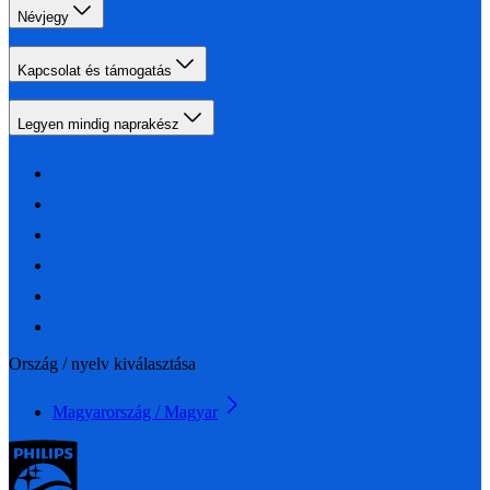
Névjegy
Kapcsolat és támogatás
Legyen mindig naprakész
Ország / nyelv kiválasztása
Magyarország / Magyar