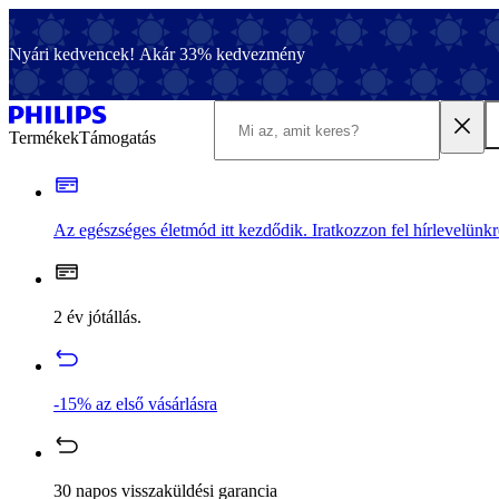
Nyári kedvencek! Akár 33% kedvezmény
Termékek
Támogatás
Az egészséges életmód itt kezdődik. Iratkozzon fel hírlevelünkr
2 év jótállás.
-15% az első vásárlásra
30 napos visszaküldési garancia