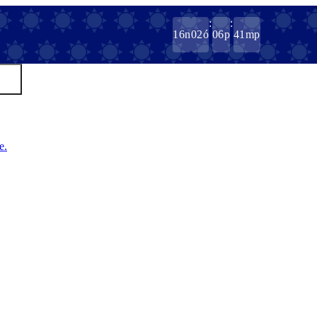
:
:
16
n
02
ó
06
p
41
mp
e.