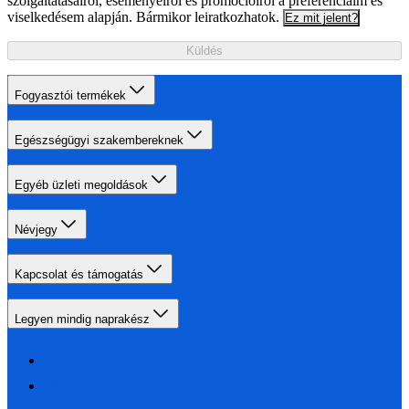
szolgáltatásairól, eseményeiről és promócióiról a preferenciáim és
viselkedésem alapján. Bármikor leiratkozhatok.
Ez mit jelent?
Küldés
Fogyasztói termékek
Egészségügyi szakembereknek
Egyéb üzleti megoldások
Névjegy
Kapcsolat és támogatás
Legyen mindig naprakész