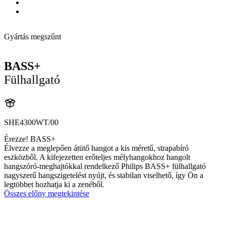
Gyártás megszűnt
BASS+
Fülhallgató
SHE4300WT/00
Érezze! BASS+
Élvezze a meglepően átütő hangot a kis méretű, strapabíró
eszközből. A kifejezetten erőteljes mélyhangokhoz hangolt
hangszóró-meghajtókkal rendelkező Philips BASS+ fülhallgató
nagyszerű hangszigetelést nyújt, és stabilan viselhető, így Ön a
legtöbbet hozhatja ki a zenéből.
Összes előny megtekintése