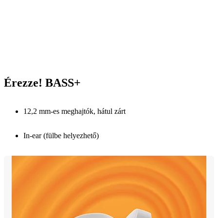
Érezze! BASS+
12,2 mm-es meghajtók, hátul zárt
In-ear (fülbe helyezhető)