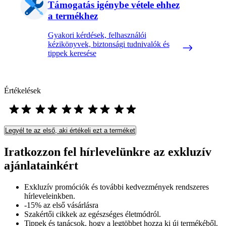
Támogatás igénybe vétele ehhez
a termékhez
Gyakori kérdések, felhasználói
kézikönyvek, biztonsági tudnivalók és
tippek keresése
Értékelések
Legyél te az első, aki értékeli ezt a terméket
Iratkozzon fel hírlevelünkre az exkluzív
ajánlatainkért​
Exkluzív promóciók és további kedvezmények rendszeres
hírleveleinkben.
-15% az első vásárlásra
Szakértői cikkek az egészséges életmódról.
Tippek és tanácsok, hogy a legtöbbet hozza ki új termékéből.