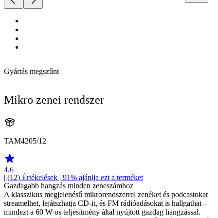
Gyártás megszűnt
Mikro zenei rendszer
TAM4205/12
4.6
| (12)
Értékelések
| 91% ajánlja ezt a terméket
Gazdagabb hangzás minden zeneszámhoz
A klasszikus megjelenésű mikrorendszerrel zenéket és podcastokat
streamelhet, lejátszhatja CD-it, és FM rádióadásokat is hallgathat –
mindezt a 60 W-os teljesítmény által nyújtott gazdag hangzással.