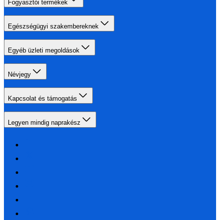
Fogyasztói termékek
Egészségügyi szakembereknek
Egyéb üzleti megoldások
Névjegy
Kapcsolat és támogatás
Legyen mindig naprakész