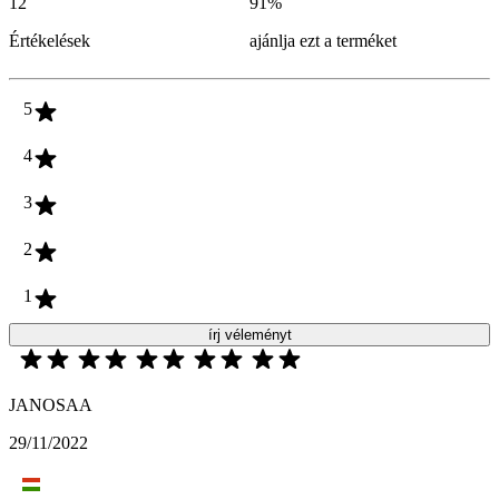
12
91
%
Értékelések
ajánlja ezt a terméket
5
4
3
2
1
írj véleményt
JANOSAA
29/11/2022