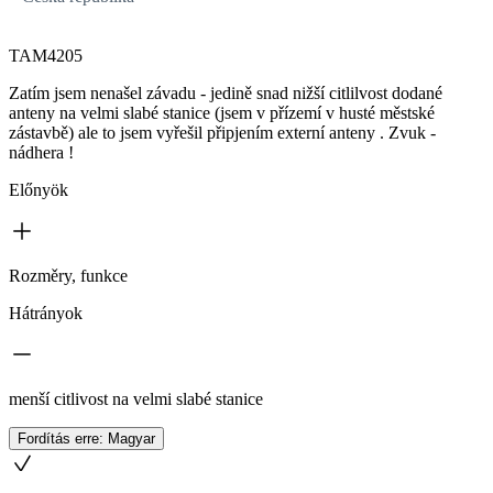
TAM4205
Zatím jsem nenašel závadu - jedině snad nižší citlilvost dodané
anteny na velmi slabé stanice (jsem v přízemí v husté městské
zástavbě) ale to jsem vyřešil připjením externí anteny . Zvuk -
nádhera !
Előnyök
Rozměry, funkce
Hátrányok
menší citlivost na velmi slabé stanice
Fordítás erre: Magyar