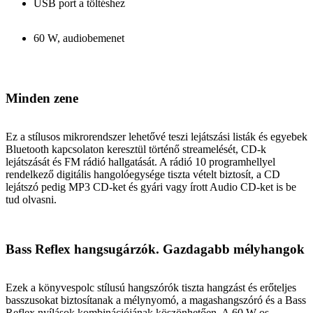
USB port a töltéshez
60 W, audiobemenet
Minden zene
Ez a stílusos mikrorendszer lehetővé teszi lejátszási listák és egyebek
Bluetooth kapcsolaton keresztül történő streamelését, CD-k
lejátszását és FM rádió hallgatását. A rádió 10 programhellyel
rendelkező digitális hangolóegysége tiszta vételt biztosít, a CD
lejátszó pedig MP3 CD-ket és gyári vagy írott Audio CD-ket is be
tud olvasni.
Bass Reflex hangsugárzók. Gazdagabb mélyhangok
Ezek a könyvespolc stílusú hangszórók tiszta hangzást és erőteljes
basszusokat biztosítanak a mélynyomó, a magashangszóró és a Bass
Reflex nyílások kombinációjának köszönhetően. A 60 W-os