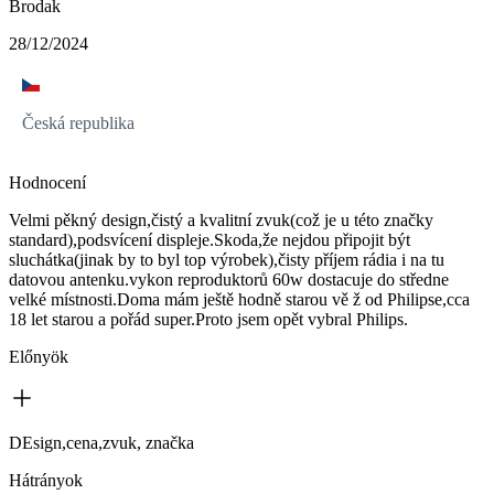
Brodak
28/12/2024
Česká republika
Hodnocení
Velmi pěkný design,čistý a kvalitní zvuk(což je u této značky
standard),podsvícení displeje.Skoda,že nejdou připojit být
sluchátka(jinak by to byl top výrobek),čisty příjem rádia i na tu
datovou antenku.vykon reproduktorů 60w dostacuje do středne
velké místnosti.Doma mám ještě hodně starou vě ž od Philipse,cca
18 let starou a pořád super.Proto jsem opět vybral Philips.
Előnyök
DEsign,cena,zvuk, značka
Hátrányok