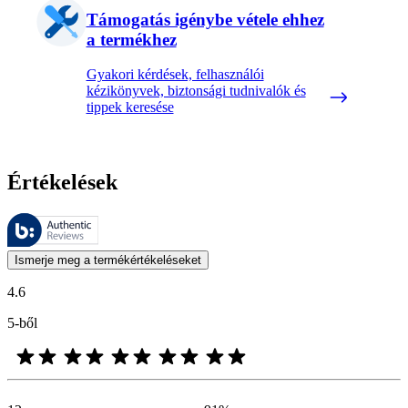
Támogatás igénybe vétele ehhez
a termékhez
Gyakori kérdések, felhasználói
kézikönyvek, biztonsági tudnivalók és
tippek keresése
Értékelések
Ezeket az értékeléseket a Bazaarvoice kezeli, és megfelelnek a Bazaarv
A termékbesorolás és csillagos besorolás formájában kifejezett vásárló
Ismerje meg a termékértékeléseket
4.6
5-ből