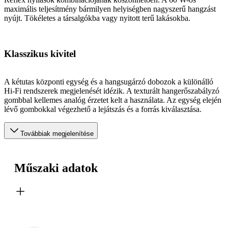
maximális teljesítmény bármilyen helyiségben nagyszerű hangzást
nyújt. Tökéletes a társalgókba vagy nyitott terű lakásokba.
Klasszikus kivitel
A kétutas központi egység és a hangsugárzó dobozok a különálló
Hi-Fi rendszerek megjelenését idézik. A texturált hangerőszabályzó
gombbal kellemes analóg érzetet kelt a használata. Az egység elején
lévő gombokkal végezhető a lejátszás és a forrás kiválasztása.
Továbbiak megjelenítése
Műszaki adatok