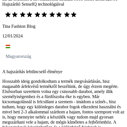
Hajszárító SenseIQ technológiával
Tina Fashion Blog
12/01/2024
Magyarország
A hajszárítás lebilincselő élménye
Hosszabb ideig gondolkodtam a termék megvásárlásán, hisz
magasabb árfekvésű termékről beszélünk, de úgy érzem megérte.
Elsősorban szerettem volna egy csinosabb darabot, amely illik
személyiségemhez és a fürdőszoba éke is egyben. Már
kicsomagolásnál is felcsillant a szemem - imádom a színét-, hisz
tudtam, hogy egy különleges darabot fogok elkezdeni használni és
mivel heti 2-3 alkalommal szárítom a hajam, fontos szempont volt az
is, hogy mennyire nehéz a készülék vagy tudom majd gyorsan
megszárítani vele a hajam, de mégis kíméletes a fejbőrömhöz. A