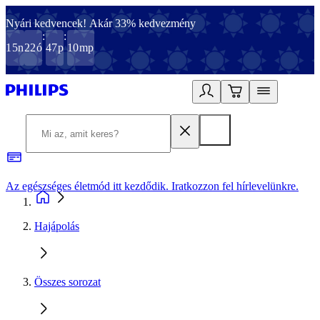
Nyári kedvencek! Akár 33% kedvezmény
:
:
15
n
22
ó
47
p
10
mp
Az egészséges életmód itt kezdődik. Iratkozzon fel hírlevelünkre.
2
Hajápolás
Összes sorozat