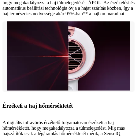
hogy megakadályozza a haj túlmelegedését. ÁPOL. Az érzékelési és
automatikus beállítási technológia óvja a hajat szárítás közben, így a
haj természetes nedvessége akár 95%-ban** a hajban maradhat.
Érzékeli a haj hőmérsékletét
A digitális infravörös érzékelő folyamatosan érzékeli a haj
hőmérsékletét, hogy megakadályozza a túlmelegedést. Míg más
hajszárítók csak a légáramlás hőmérsékletét mérik, a SenseIQ