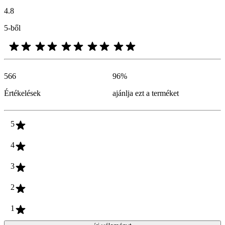
4.8
5-ből
566
96
%
Értékelések
ajánlja ezt a terméket
5
4
3
2
1