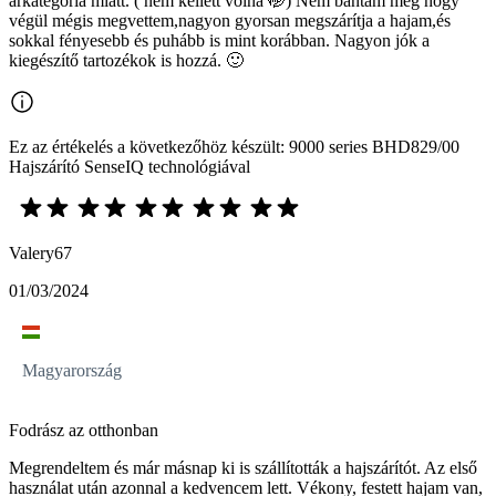
árkategória miatt. ( nem kellett volna 🤭) Nem bántam meg hogy
végül mégis megvettem,nagyon gyorsan megszárítja a hajam,és
sokkal fényesebb és puhább is mint korábban. Nagyon jók a
kiegészítő tartozékok is hozzá. 🙂
Ez az értékelés a következőhöz készült: 9000 series BHD829/00
Hajszárító SenseIQ technológiával
Valery67
01/03/2024
Magyarország
Fodrász az otthonban
Megrendeltem és már másnap ki is szállították a hajszárítót. Az első
használat után azonnal a kedvencem lett. Vékony, festett hajam van,