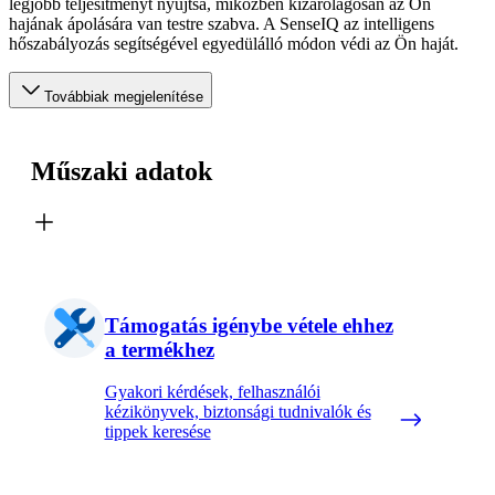
legjobb teljesítményt nyújtsa, miközben kizárólagosan az Ön
hajának ápolására van testre szabva. A SenseIQ az intelligens
hőszabályozás segítségével egyedülálló módon védi az Ön haját.
Továbbiak megjelenítése
Műszaki adatok
Támogatás igénybe vétele ehhez
a termékhez
Gyakori kérdések, felhasználói
kézikönyvek, biztonsági tudnivalók és
tippek keresése