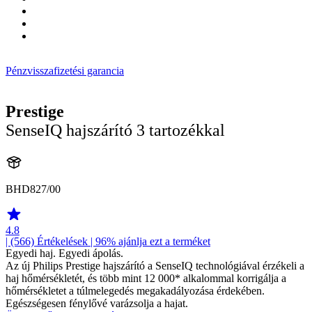
Pénzvisszafizetési garancia
Prestige
SenseIQ hajszárító 3 tartozékkal
BHD827/00
4.8
| (566)
Értékelések
| 96% ajánlja ezt a terméket
Egyedi haj. Egyedi ápolás.
Az új Philips Prestige hajszárító a SenseIQ technológiával érzékeli a
haj hőmérsékletét, és több mint 12 000* alkalommal korrigálja a
hőmérsékletet a túlmelegedés megakadályozása érdekében.
Egészségesen fénylővé varázsolja a hajat.