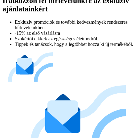
Iratkozzon fel hírlevelünkre az exkluzív
ajánlatainkért​
Exkluzív promóciók és további kedvezmények rendszeres
hírleveleinkben.
-15% az első vásárlásra
Szakértői cikkek az egészséges életmódról.
Tippek és tanácsok, hogy a legtöbbet hozza ki új termékéből.