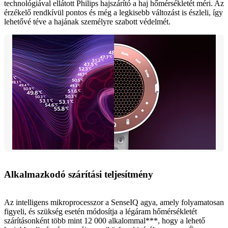
technológiával ellátott Philips hajszárító a haj hőmérsékletét méri. Az
érzékelő rendkívül pontos és még a legkisebb változást is észleli, így
lehetővé téve a hajának személyre szabott védelmét.
Alkalmazkodó szárítási teljesítmény
Az intelligens mikroprocesszor a SenseIQ agya, amely folyamatosan
figyeli, és szükség esetén módosítja a légáram hőmérsékletét
szárításonként több mint 12 000 alkalommal***, hogy a lehető