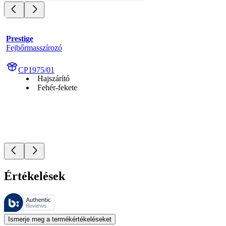
Prestige
Fejbőrmasszírozó
CP1975/01
Hajszárító
Fehér-fekete
Értékelések
Ezeket az értékeléseket a Bazaarvoice kezeli, és megfelelnek a Bazaarv
A termékbesorolás és csillagos besorolás formájában kifejezett vásárló
Ismerje meg a termékértékeléseket