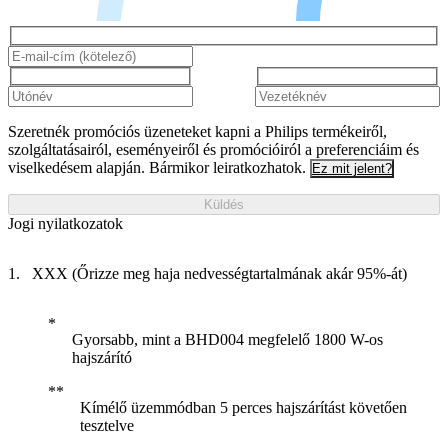
Szeretnék promóciós üzeneteket kapni a Philips termékeiről,
szolgáltatásairól, eseményeiről és promócióiról a preferenciáim és
viselkedésem alapján. Bármikor leiratkozhatok.
Ez mit jelent?
Küldés
Jogi nyilatkozatok
XXX (Őrizze meg haja nedvességtartalmának akár 95%-át)
Gyorsabb, mint a BHD004 megfelelő 1800 W-os
hajszárító
Kímélő üzemmódban 5 perces hajszárítást követően
tesztelve