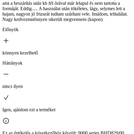
ami a beszárítás után kb fél órával már lelapul és nem tartotta a
formáját. Eddig..... A használat után tökéletes, lágy, selymes lett a
hajam, nagyon jó frizurát tudtam szárítani vele. Imádom, telitalálat.
Nagy kedvezmnénnyen sikerült megvennem (kupon)
Előnyök
könnyen kezelhető
Hátrányok
nincs ilyen
Igen, ajánlom ezt a terméket
Ez az értékelés a következőhöz készült: 9000 series BHD829/00