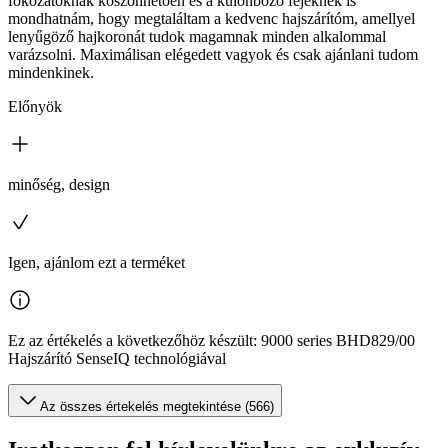
fokozatoknak köszönhetően és a különböző fejeknek is
mondhatnám, hogy megtaláltam a kedvenc hajszárítóm, amellyel
lenyűgöző hajkoronát tudok magamnak minden alkalommal
varázsolni. Maximálisan elégedett vagyok és csak ajánlani tudom
mindenkinek.
Előnyök
minőség, design
Igen, ajánlom ezt a terméket
Ez az értékelés a következőhöz készült: 9000 series BHD829/00
Hajszárító SenseIQ technológiával
Az összes értekelés megtekintése (566)